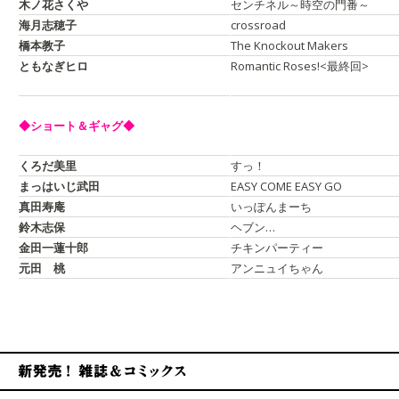
木ノ花さくや
センチネル～時空の門番～
海月志穂子
crossroad
橋本教子
The Knockout Makers
ともなぎヒロ
Romantic Roses!
<最終回>
◆ショート＆ギャグ◆
くろだ美里
すっ！
まっはいじ武田
EASY COME EASY GO
真田寿庵
いっぽんまーち
鈴木志保
ヘブン…
金田一蓮十郎
チキンパーティー
元田 桃
アンニュイちゃん
新発売！雑誌&コミックス