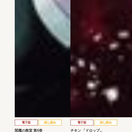
電子版
試し読み
電子版
試し読み
閻魔の教室 第6巻
チキン 「ドロップ…