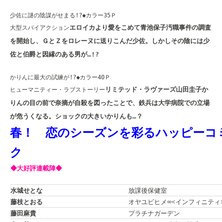
少佐に謎の陰謀がせまる!?◆カラー35Ｐ
エロイカより愛をこめて
青池保子
汚職事件の調査
大型スパイアクション
を開始し、ＧとＺをロレーヌに送りこんだ少佐。しかしその陰には少
佐と伯爵と因縁のある男が…!?
かりんに最大の試練が!?◆カラー40Ｐ
リミテッド・ラヴァーズ
山田圭子
か
ヒューマニティー・ラブストーリー
りんの目の前で奈摘が自殺を図ったことで、鉄兵は大学病院での立場
が危うくなる。ショックの大きいかりんも…？
春！ 恋のシーズンを彩るハッピーコ
ク
◆大好評連載陣◆
水城せとな
放課後保健室
藤枝とおる
オヤユビヒメ∞
<インフィニティ
藤田麻貴
プラチナガーデン