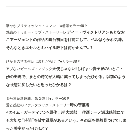
華やかブリティッシュ・ロマン!!◆巻頭カラー40Ｐ
レディー・ヴィクトリアン
もとなお
魅惑のトゥルー・ラブ・ストーリー
こ
アージェントの作品の舞台初日を目前にして、ベルはうかれ気味。
そんなときエセルとミハイル殿下は何か企んで…？
ひかるの学園生活は波乱だらけ!?◆カラー38Ｐ
天使じゃない!!
しげまつ貴子
泉のいとこ・
アブないガールズ・マジック
歩の出現で、泉との時間が大幅に減ってしまったひかる。以前のよう
な状態に戻したいと思ったひかるは？
３号連続新連載、第２弾!!◆カラー50Ｐ
時の守護者
愛と感動のファンタジック・ストーリー
<タイム・ガーディアン>
原作：岸 大武郎 作画：一ノ瀬珠緒
誰にで
も大切な“時間”を貸す質屋があるという。その店を偶然見つけてしま
った美宇だったけれど？