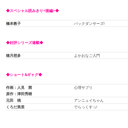
◆スペシャル読みきり<後編>◆
橋本教子
バックダンサーズ!
◆好評シリーズ連載◆
穂月想多
よかおなご入門
◆ショート&ギャグ◆
作画：人見 茜
心理サプリ
原作：津田秀樹
元田 桃
アンニュイちゃん
くろだ美里
でらっくすっ!