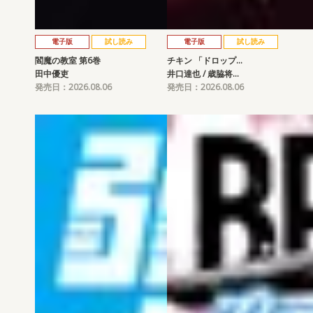
電子版
試し読み
電子版
試し読み
閻魔の教室 第6巻
チキン 「ドロップ…
田中優吏
井口達也 / 歳脇将…
発売日：2026.08.06
発売日：2026.08.06