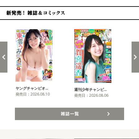
新発売！雑誌&コミックス
ヤングチャンピオ…
チャ
週刊少年チャンピ…
発売日：2026.08.10
発売
発売日：2026.08.06
雑誌一覧