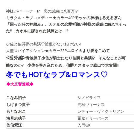
神様がパートナー!? 恋の試練は八百万!?
ミラクル・ラブコメディー★カラー40P
モッケの神様
はるえるぽん
『困った時の神頼み』。カオルの恋愛祈願が神様の逆鱗に触れちゃっ
た!! カオルに課された試練とは…!?
少佐と伯爵夢の共演♡波乱がないわけない!!
大型スパイアクション★カラー33P
エロイカより愛をこめて
<番外編>
青池保子
少佐が騎士になり伯爵と共演!? そんなことが可
能なのか? 少佐を巻き込むため、伯爵とスタッフ総出で大奮闘!!
冬でもHOTなラブ&ロマンス♡
◆大反響連載◆
こなみ詔子
シノビライフ
しげまつ貴子
究極ヴィーナス
もとなおこ
レディー・ヴィクトリアン
海月志穂子
電脳ビリーバーズ
佐伯紫江
入門GK