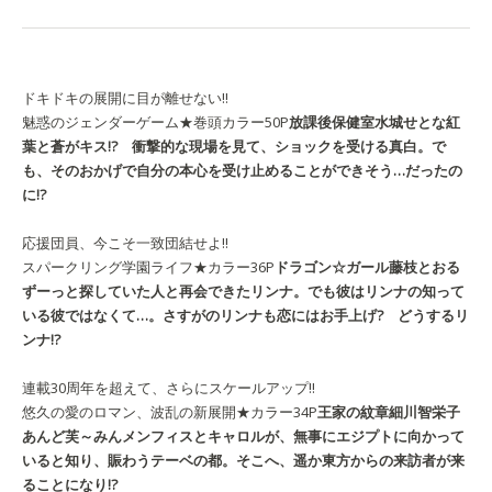
ドキドキの展開に目が離せない!!
魅惑のジェンダーゲーム★巻頭カラー50P
放課後保健室
水城せとな
紅
葉と蒼がキス!? 衝撃的な現場を見て、ショックを受ける真白。で
も、そのおかげで自分の本心を受け止めることができそう…だったの
に!?
応援団員、今こそ一致団結せよ!!
スパークリング学園ライフ★カラー36P
ドラゴン☆ガール
藤枝とおる
ずーっと探していた人と再会できたリンナ。でも彼はリンナの知って
いる彼ではなくて…。さすがのリンナも恋にはお手上げ? どうするリ
ンナ!?
連載30周年を超えて、さらにスケールアップ!!
悠久の愛のロマン、波乱の新展開★カラー34P
王家の紋章
細川智栄子
あんど
芙～みん
メンフィスとキャロルが、無事にエジプトに向かって
いると知り、賑わうテーベの都。そこへ、遥か東方からの来訪者が来
ることになり!?