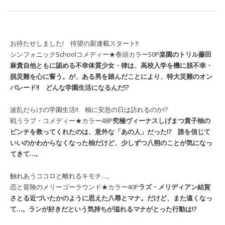
お待たせしました! 待望の新連載スタート!!
シンフォニックSchoolコメディー★巻頭カラー50P
楽園のトリル
藤田
麻貴
自他ともに認める不幸体質少女・律は、高校入学を機に脱不幸・
脱災難を心に誓う。が、ある男を踏んだことにより、特大災難のオン
パレード!! どんな学園生活になるんだ!?
波乱だらけの学園生活!! 柚に安息の日は訪れるのか!?
戦うラブ・コメディー★カラー48P
究極ヴィーナス
しげまつ貴子
柚の
ピンチを救ってくれたのは、意外な「あの人」だった!? 誰を信じて
いいのかわからなくなった柚だけど、少しずつ八朔のことが気になっ
てきて…。
触れあうココロと離れるキモチ…。
恋と冒険のメリーゴーラウンド★カラー40P
ラズ・メリディアン
結賀
さとる
近づいたかのように思えた八尋とマナ。だけど、また遠くなっ
て…。ランが好きだという気持ちが溢れるマナがとった行動は!?