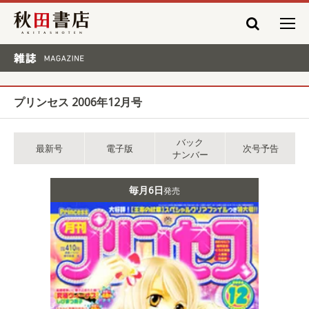
秋田書店
雑誌 MAGAZINE
プリンセス 2006年12月号
バック
最新号
電子版
次号予告
ナンバー
毎月6日
発売