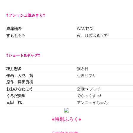
†フレッシュ読みきり†
成海柚希
WANTED!
すもももも
夜、月の出る丘で
†ショート&ギャグ†
穂月想多
猫ろ日
作画：人見 茜
心理サプリ
原作：津田秀樹
おおひなたごう
空飛べ!プッチ
くろだ美里
でらっくすっ!
元田 桃
アンニュイちゃん
●特別ふろく●