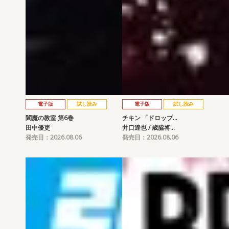
電子版
試し読み
電子版
試し読み
閻魔の教室 第6巻
チキン 「ドロップ…
田中優吏
井口達也 / 歳脇将…
発売日：2026.08.06
発売日：2026.08.06