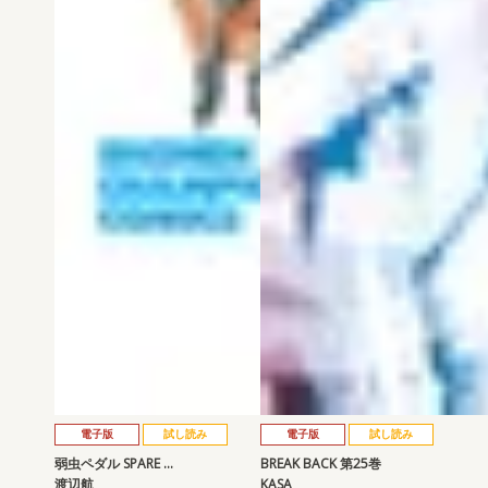
電子版
試し読み
電子版
試し読み
弱虫ペダル SPARE …
BREAK BACK 第25巻
渡辺航
KASA