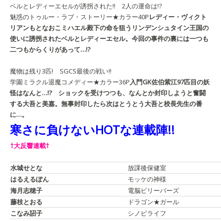
ベルとレディーエセルが誘拐された!! 2人の運命は!?
魅惑のトゥルー・ラブ・ストーリー★カラー40P
レディー・ヴィクト
リアン
もとなおこ
ミハエル殿下の命を狙うリンデンシュタイン王国の
使いに誘拐されたベルとレディーエセル。今回の事件の裏には一つも
二つもからくりがあって…!?
魔物は残り3匹! SGCS最後の戦い!!
学園ミラクル退魔コメディー★カラー36P
入門GK
佐伯紫江
97匹目の妖
怪はなんと…!? ショックを受けつつも、なんとか封印しようと奮闘
する大吾と美嘉。無事封印したら次はとうとう大吾と校長先生の番
に…。
寒さに負けないHOTな連載陣!!
†大反響連載†
水城せとな
放課後保健室
はるえるぽん
モッケの神様
海月志穂子
電脳ビリーバーズ
藤枝とおる
ドラゴン★ガール
こなみ詔子
シノビライフ