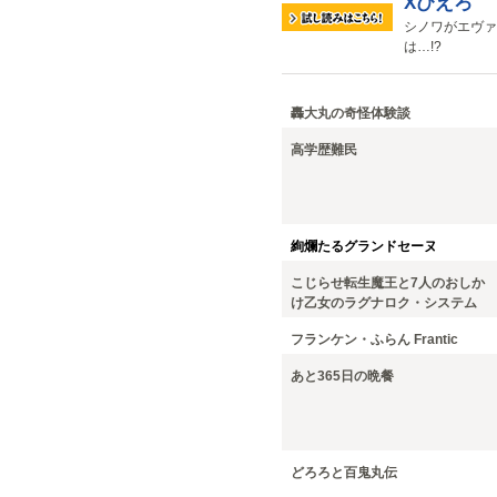
Xぴえろ
シノワがエヴァ
は…!?
轟大丸の奇怪体験談
高学歴難民
絢爛たるグランドセーヌ
こじらせ転生魔王と7人のおしか
け乙女のラグナロク・システム
フランケン・ふらん Frantic
あと365日の晩餐
どろろと百鬼丸伝