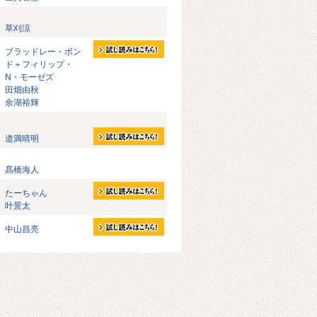
草刈涼
ブラッドレー・ボン
ド＋フィリップ・
N・モーゼズ
田畑由秋
余湖裕輝
道満晴明
髙橋海人
たーちゃん
叶景太
中山昌亮