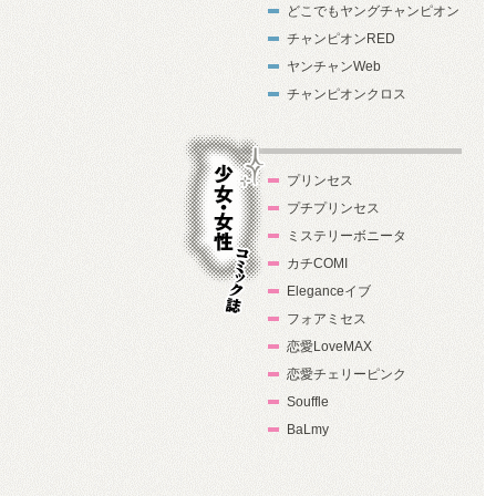
どこでもヤングチャンピオン
チャンピオンRED
ヤンチャンWeb
チャンピオンクロス
プリンセス
プチプリンセス
ミステリーボニータ
カチCOMI
Eleganceイブ
フォアミセス
少女・女性コ
恋愛LoveMAX
ミック誌
恋愛チェリーピンク
Souffle
BaLmy