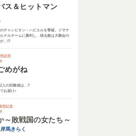
バス＆ヒットマン
ゴ
のチャンピオン・ハビエルを撃破。イサナ
ルテルチームに勝利し、残る敵は大鵬会の
が…!?
売記念
!
ごめがね
2人の距離感は…?
でお届け♪
発売記念
!
か～敗戦国の女たち～
＋岸馬きらく