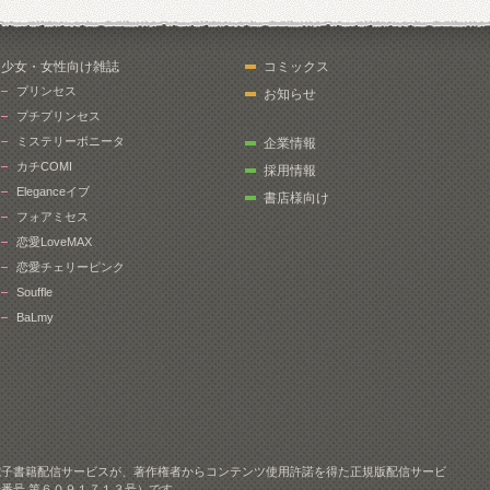
少女・女性向け雑誌
コミックス
プリンセス
お知らせ
プチプリンセス
ミステリーボニータ
企業情報
カチCOMI
採用情報
Eleganceイブ
書店様向け
フォアミセス
恋愛LoveMAX
恋愛チェリーピンク
Souffle
BaLmy
電子書籍配信サービスが、著作権者からコンテンツ使用許諾を得た正規版配信サービ
番号 第６０９１７１３号）です。