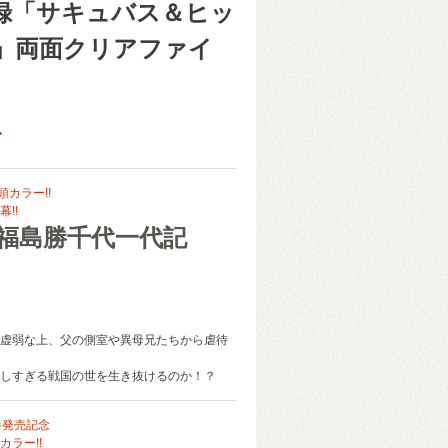
録「サキュバス＆ヒッ
」両面クリアファイ
ゴ
頭カラー!!
!!
 福島勝千代一代記
虚弱な上、父の側室や異母兄たちから虐待
しすぎる戦国の世を生き抜けるのか！？
巻発売記念
ラー!!