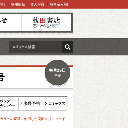
情報
採用情報
まんが賞
持ち込み窓口
オンラインショップ
検索
毎月19日
号
発売
ックナンバー
次号予告
コミックス
カラーの豪華に使用した両面クリアファイ