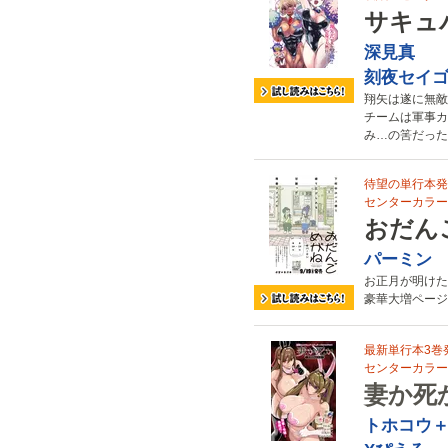
サキュ
深見真
刻夜セイ
翔矢は遂に無敵
チームは軍事カ
み…の筈だった
待望の単行本発
センターカラー!
おだん
パーミン
お正月が明けた
豪華大増ページ
最新単行本3巻
センターカラー!
妻か死
トホコウ