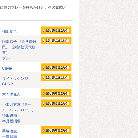
に協力プレーを持ちかけた。その意図と
稲山覚也
阿部恭子 『高学歴難
民』（講談社現代新
書）
ブル
Cuvie
サイトウケンジ
GUNP
木々津克久
小太刀右京（チー
ム・バレルロール）
須田綱鑑
半月板損傷
手塚治虫
士貴智志