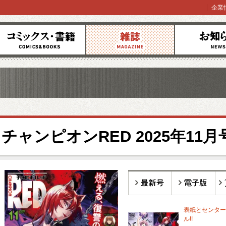
企業
コミックス
雑誌
お知らせ
チャンピオンRED 2025年11月
最新号
電子版
バ
表紙とセンター
ル!!