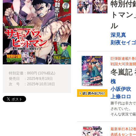
特別付
トマン
ル
深見真
刻夜セイ
巨弾新連載!! 巻
戦国大河浪漫開幕
冬嵐記
特別定価：860円 (10%税込)
発売日 ：2025年9月19日
槐
次 号 ：2025年10月18日
小坂伊吹
上條ロロ
勝千代は非力で
されていた。
そんな状況で厳
最新単行本12
表紙＆センターカ