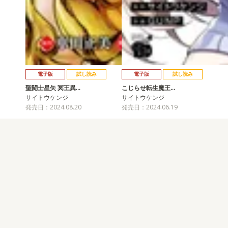
電子版
試し読み
電子版
試し読み
聖闘士星矢 冥王異…
こじらせ転生魔王…
サイトウケンジ
サイトウケンジ
発売日：2024.08.20
発売日：2024.06.19