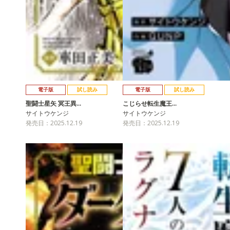
電子版
試し読み
電子版
試し読み
聖闘士星矢 冥王異…
こじらせ転生魔王…
サイトウケンジ
サイトウケンジ
発売日：2025.12.19
発売日：2025.12.19