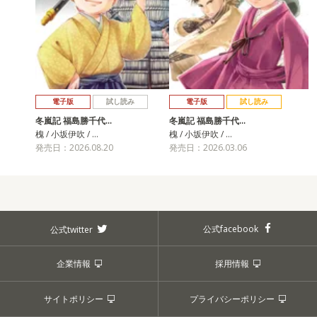
電子版
試し読み
電子版
試し読み
冬嵐記 福島勝千代…
冬嵐記 福島勝千代…
槐 / 小坂伊吹 / …
槐 / 小坂伊吹 / …
発売日：2026.08.20
発売日：2026.03.06
公式facebook
公式twitter
企業情報
採用情報
サイトポリシー
プライバシーポリシー