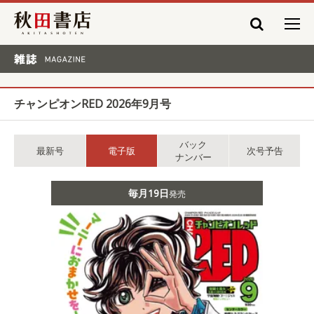
秋田書店
雑誌 MAGAZINE
チャンピオンRED 2026年9月号
バック
最新号
電子版
次号予告
ナンバー
毎月19日
発売