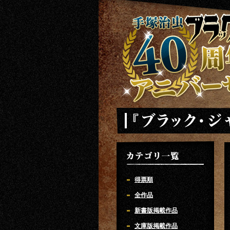
手塚治虫 ブラックジャック 40周年ア
「ブラック・ジャック」
カテゴリ一覧
得票順
全作品
新書版掲載作品
文庫版掲載作品