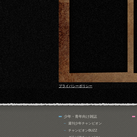
プライバシーポリシー
少年・青年向け雑誌
週刊少年チャンピオン
チャンピオンBUZZ