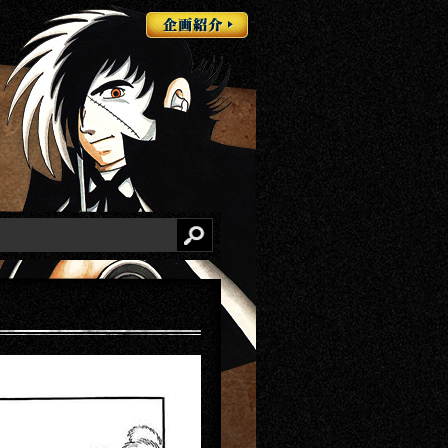
企画紹介
検索