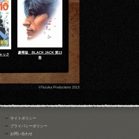
豪華版 BLACK JACK 第13
ャック
巻
©Tezuka Productions 2013
サイトポリシー
プライバシーポリシー
お問い合わせ