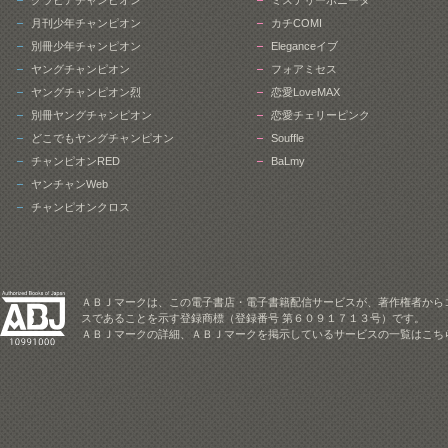
グラビアチャンピオン
ミステリーボニータ
月刊少年チャンピオン
カチCOMI
別冊少年チャンピオン
Eleganceイブ
ヤングチャンピオン
フォアミセス
ヤングチャンピオン烈
恋愛LoveMAX
別冊ヤングチャンピオン
恋愛チェリーピンク
どこでもヤングチャンピオン
Souffle
チャンピオンRED
BaLmy
ヤンチャンWeb
チャンピオンクロス
ＡＢＪマークは、この電子書店・電子書籍配信サービスが、著作権者から
スであることを示す登録商標（登録番号 第６０９１７１３号）です。
ＡＢＪマークの詳細、ＡＢＪマークを掲示しているサービスの一覧はこち