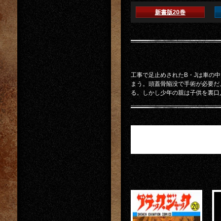
新書版20巻
工事で足止めされたB・Jは車の
まう。頭蓋骨陥没で手術が必要だ
る。しかし少年の親は子供を裏口