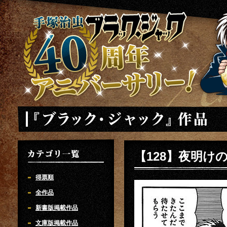
手塚治虫 ブラックジャック 40周年アニバーサリー
「ブラック・ジャック」
【128】夜明け
カテゴリ一覧
得票順
全作品
新書版掲載作品
文庫版掲載作品