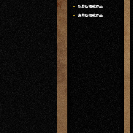
新装版掲載作品
豪華版掲載作品