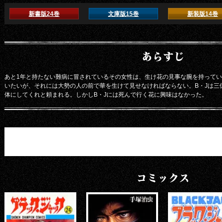
新書版24巻
文庫版15巻
新装版14巻
あらすじ
あと1年と持たない難病に冒されているその女性は、生け花の見事な腕を持って
いたいが、それには大勢の人の前で華を生けて見せなければならない。B・Jは三
体にしてくれと頼まれる。しかしB・Jには死んで行く花に興味はなかった。
コミックス