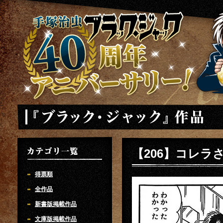
手塚治虫 ブラックジャック 40周年アニバーサリー
「ブラック・ジャック」
【206】コレラ
カテゴリ一覧
得票順
全作品
新書版掲載作品
文庫版掲載作品