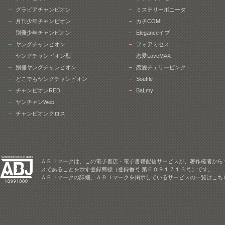
グラビアチャンピオン
ミステリーボニータ
月刊少年チャンピオン
カチCOMI
別冊少年チャンピオン
Eleganceイブ
ヤングチャンピオン
フォアミセス
ヤングチャンピオン烈
恋愛LoveMAX
別冊ヤングチャンピオン
恋愛チェリーピンク
どこでもヤングチャンピオン
Souffle
チャンピオンRED
BaLmy
ヤンチャンWeb
チャンピオンクロス
ＡＢＪマークは、この電子書店・電子書籍配信サービスが、著作権者から
スであることを示す登録商標（登録番号 第６０９１７１３号）です。
ＡＢＪマークの詳細、ＡＢＪマークを掲示しているサービスの一覧はこち