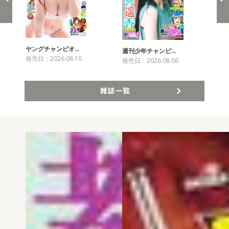
ヤングチャンピオ…
チャ
週刊少年チャンピ…
発売日：2026.08.10
発売
発売日：2026.08.06
雑誌一覧