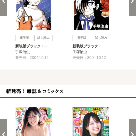
戻る
進む
電子版
試し読み
電子版
試し読み
新装版ブラック・…
新装版ブラック・…
新
手塚治虫
手塚治虫
手
発売日：2004.10.12
発売日：2004.10.12
発売
新発売！雑誌&コミックス