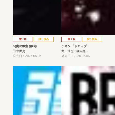
電子版
試し読み
電子版
試し読み
閻魔の教室 第6巻
チキン 「ドロップ…
田中優吏
井口達也 / 歳脇将…
発売日：2026.08.06
発売日：2026.08.06