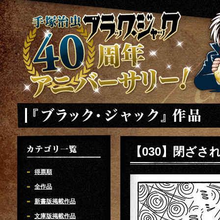
手塚治虫 ブラックジャック 40周年アニバーサリー
「ブラック・ジャック」
【030】閉ざさ
カテゴリ一覧
得票順
全作品
新書版掲載作品
文庫版掲載作品