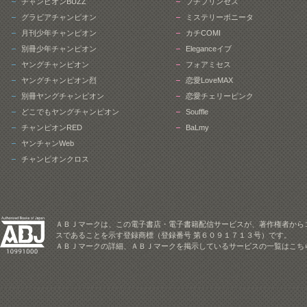
チャンピオンBUZZ
プチプリンセス
グラビアチャンピオン
ミステリーボニータ
月刊少年チャンピオン
カチCOMI
別冊少年チャンピオン
Eleganceイブ
ヤングチャンピオン
フォアミセス
ヤングチャンピオン烈
恋愛LoveMAX
別冊ヤングチャンピオン
恋愛チェリーピンク
どこでもヤングチャンピオン
Souffle
チャンピオンRED
BaLmy
ヤンチャンWeb
チャンピオンクロス
ＡＢＪマークは、この電子書店・電子書籍配信サービスが、著作権者から
スであることを示す登録商標（登録番号 第６０９１７１３号）です。
ＡＢＪマークの詳細、ＡＢＪマークを掲示しているサービスの一覧はこち