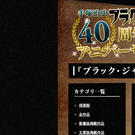
手塚治虫 ブラックジャック 40周年ア
「ブラック・ジャック」作品リス
カテゴリ一覧
得票順
全作品
新書版掲載作品
文庫版掲載作品