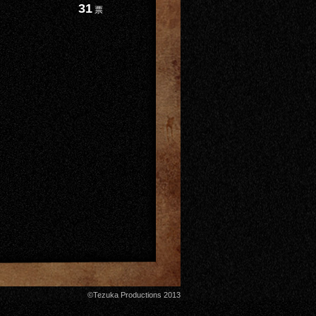
31
票
©Tezuka Productions 2013