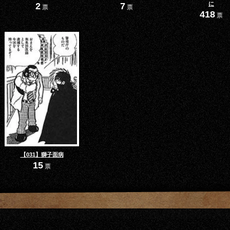
に
2
7
票
票
418
票
【031】獅子面病
15
票