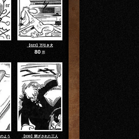
【023】万引き犬
80
票
珠のよう
【030】閉ざされた三人