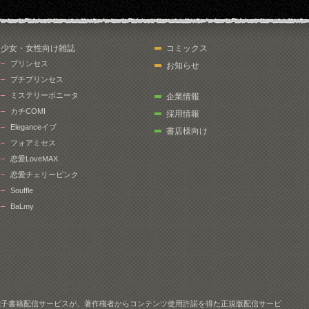
少女・女性向け雑誌
コミックス
プリンセス
お知らせ
プチプリンセス
ミステリーボニータ
企業情報
カチCOMI
採用情報
Eleganceイブ
書店様向け
フォアミセス
恋愛LoveMAX
恋愛チェリーピンク
Souffle
BaLmy
電子書籍配信サービスが、著作権者からコンテンツ使用許諾を得た正規版配信サービ