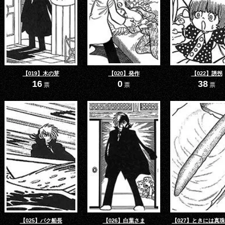
【019】木の芽
【020】発作
【022】誘拐
16
0
38
票
票
票
【025】パク船長
【026】白葉さま
【027】ときには真