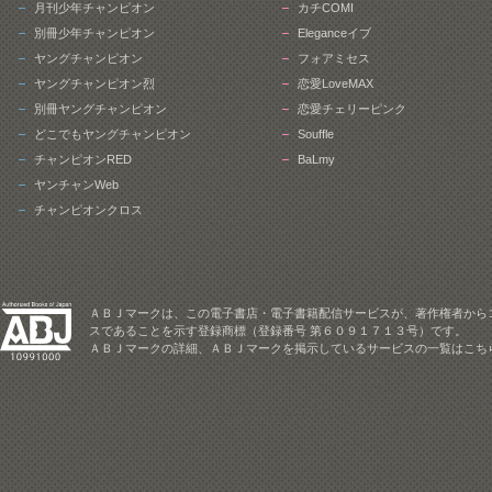
月刊少年チャンピオン
カチCOMI
別冊少年チャンピオン
Eleganceイブ
ヤングチャンピオン
フォアミセス
ヤングチャンピオン烈
恋愛LoveMAX
別冊ヤングチャンピオン
恋愛チェリーピンク
どこでもヤングチャンピオン
Souffle
チャンピオンRED
BaLmy
ヤンチャンWeb
チャンピオンクロス
ＡＢＪマークは、この電子書店・電子書籍配信サービスが、著作権者から
スであることを示す登録商標（登録番号 第６０９１７１３号）です。
ＡＢＪマークの詳細、ＡＢＪマークを掲示しているサービスの一覧はこち