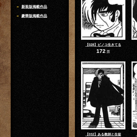
新装版掲載作品
豪華版掲載作品
【028】ピノコ生きてる
172
票
【032】ある教師と生徒