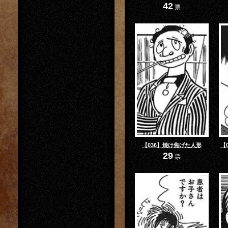
42
票
【036】焼け焦げた人形
【
29
票