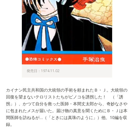
発売日：1974.11.02
カイナン民主共和国の大統領の手術を頼まれたＢ・Ｊ。大統領の
回復を望まないテロリストたちがピノコを誘拐した！ （「誘
拐」）、かつて自分を救った医師・本間丈太郎から、奇妙なさや
に包まれたメスが届いた。届け物の真意を聞くためにＢ・Ｊは本
間医師を訪ねるが…（「ときには真珠のように」）他、10編を収
録。