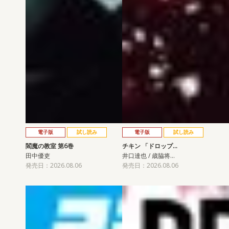
電子版
試し読み
電子版
試し読み
閻魔の教室 第6巻
チキン 「ドロップ…
田中優吏
井口達也 / 歳脇将…
発売日：2026.08.06
発売日：2026.08.06