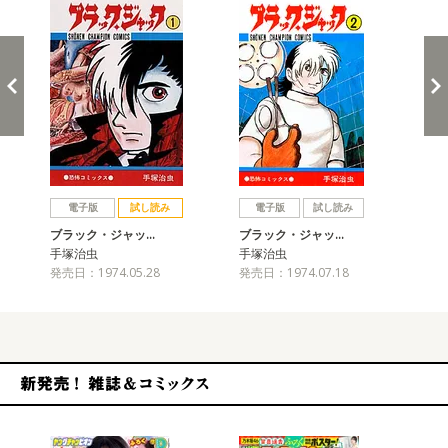
戻る
進む
電子版
試し読み
電子版
試し読み
ブラック・ジャッ…
ブラック・ジャッ…
ブ
手塚治虫
手塚治虫
手
発売日：1974.05.28
発売日：1974.07.18
発売
新発売！雑誌&コミックス