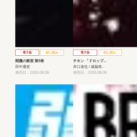
電子版
試し読み
電子版
試し読み
閻魔の教室 第6巻
チキン 「ドロップ…
田中優吏
井口達也 / 歳脇将…
発売日：2026.08.06
発売日：2026.08.06