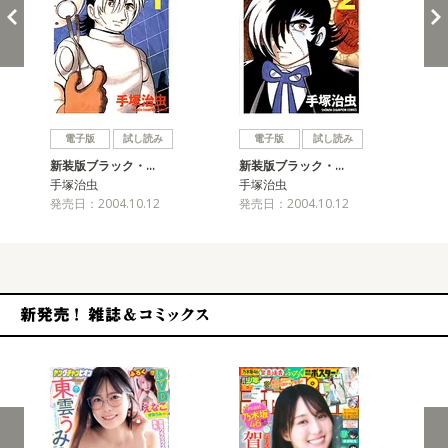
戻る
進む
電子版
試し読み
電子版
試し読み
新装版ブラック・…
新装版ブラック・…
新
手塚治虫
手塚治虫
手
発売日：2004.10.12
発売日：2004.10.12
発売
新発売！雑誌&コミックス