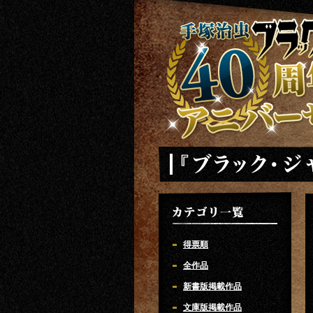
手塚治虫 ブラックジャック 40周年ア
「ブラック・ジャック」
カテゴリ一覧
得票順
全作品
新書版掲載作品
文庫版掲載作品