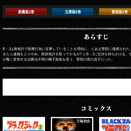
新書版3巻
文庫版6巻
新装版3巻
あらすじ
B・Jは無免許で医療行為に従事していることを理由に、とある警部に逮捕された
きたら逮捕をとりやめ、医師免許を取ってやるが? とB・Jに交渉を持ちかける。
が醜く変形する治療法不明の獅子面病を患う、警部の実の息子だった。
コミックス