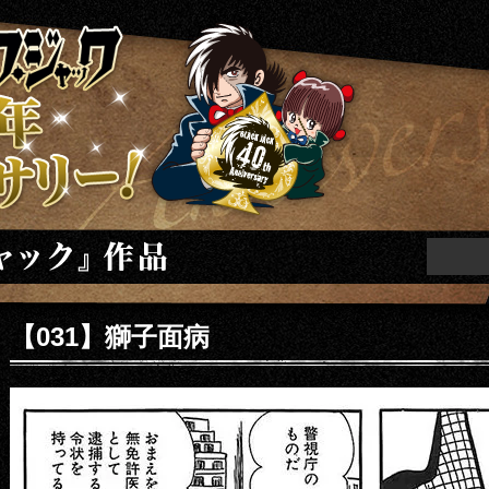
ニバーサリー
【031】獅子面病