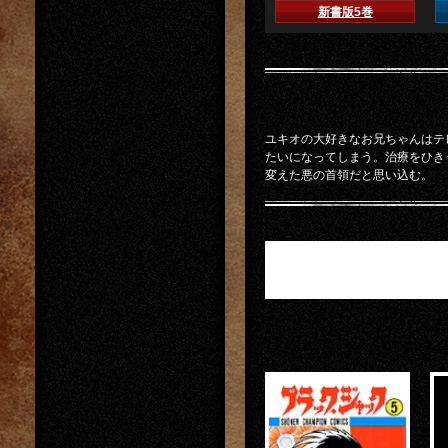
新書版5巻
ユキオの大好きなお兄ちゃんはテ
たいになってしまう。治療をひき
変えた悪の首領だと思い込む。