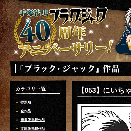
手塚治虫 ブラックジャック 40周年アニバーサリー
「ブラック・ジャック」
【053】にいち
カテゴリ一覧
得票順
全作品
新書版掲載作品
文庫版掲載作品