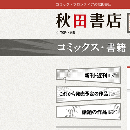
コミック・フロンティアの秋田書店
秋田書店
TOPへ戻る
コミックス
新刊・近刊
これから発売予定
話題の作品