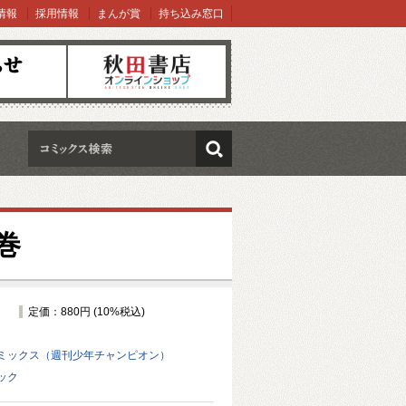
情報
採用情報
まんが賞
持ち込み窓口
オンラインショップ
検索
巻
定価：880円 (10%税込)
ミックス（週刊少年チャンピオン）
ック