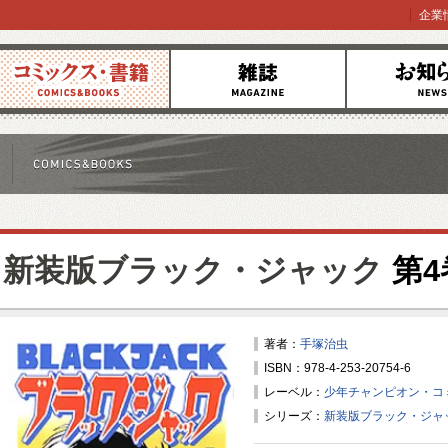
企業
コミックス
雑誌
お知らせ
新装版ブラック・ジャック
第4
著者：
手塚治虫
ISBN：978-4-253-20754-6
レーベル：
少年チャンピオン・コ
シリーズ：
新装版ブラック・ジャ