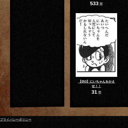
533
票
【053】にいちゃんをかえ
せ！！
31
票
プライバシーポリシー