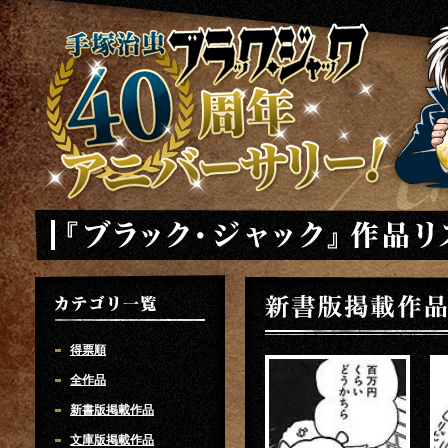
手塚治虫 ブラックジャック 40周年アニバーサリー
「ブラック・ジャック」作品リスト
新書版掲載作品
カテゴリ一覧
得票順
全作品
新書版掲載作品
文庫版掲載作品