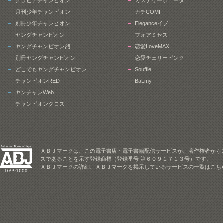
グラビアチャンピオン
ミステリーボニータ
月刊少年チャンピオン
カチCOMI
別冊少年チャンピオン
Eleganceイブ
ヤングチャンピオン
フォアミセス
ヤングチャンピオン烈
恋愛LoveMAX
別冊ヤングチャンピオン
恋愛チェリーピンク
どこでもヤングチャンピオン
Souffle
チャンピオンRED
BaLmy
ヤンチャンWeb
チャンピオンクロス
ＡＢＪマークは、この電子書店・電子書籍配信サービスが、著作権者から
スであることを示す登録商標（登録番号 第６０９１７１３号）です。
ＡＢＪマークの詳細、ＡＢＪマークを掲示しているサービスの一覧はこち