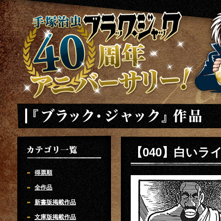
手塚治虫 ブラックジャック 40周年アニバーサリー
「ブラック・ジャック」
【040】白いラ
カテゴリ一覧
得票順
全作品
新書版掲載作品
文庫版掲載作品