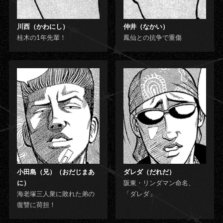
川西（かわにし）
仲井（なかい）
桂木の1年先輩！
鳳仙との抗争で重傷
小田島（兄）（おだじまあ
ダレダ（だれだ）
に）
阪東・リンダマン命名、
海老塚三人衆に敗れた弟の
「ダレダ」
復讐に荷担！