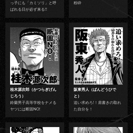
っ子にも「カミソリ」と呼
粉砕
ばれる日が必ず来る!!
桂木源次郎（かつらぎげん
阪東秀人（ばんどうひで
じろう）
と）
鈴蘭男子高等学校をナメる
追い求めろ!！肩書きの取れ
ヤツには断固NO!
た自分を！