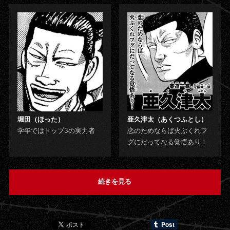
堀田（ほった）
亜久津太（あくつふとし）
学年ではトップ3の実力者
恋のためならば火ぶくれフ
グにだってなる覚悟あり！
続きを見る