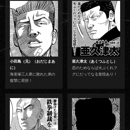
小田島（兄）（おだじまあ
亜久津太（あくつふとし）
に）
恋のためならば火ぶくれフ
海老塚三人衆に敗れた弟の
グにだってなる覚悟あり！
復讐に荷担！