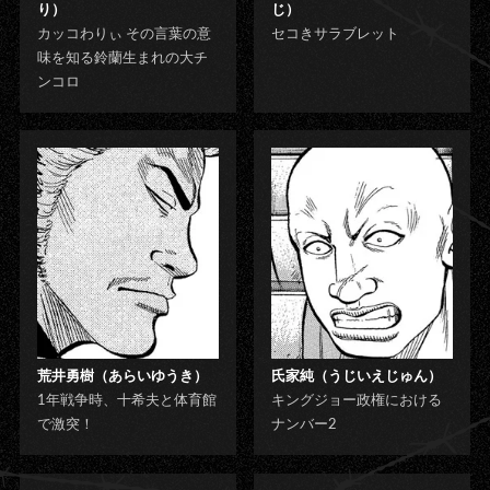
り）
じ）
カッコわりぃ その言葉の意
セコきサラブレット
味を知る鈴蘭生まれの大チ
ンコロ
荒井勇樹（あらいゆうき）
氏家純（うじいえじゅん）
1年戦争時、十希夫と体育館
キングジョー政権における
で激突！
ナンバー2