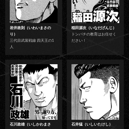
岩井政則（いわいまさの
稲田源次（いなだげんじ）
り）
トンパチの教育はお任せく
三代目武装戦線 四天王の1
ださい！
人
石川政雄（いしかわまさ
石井猛（いしいたけし）