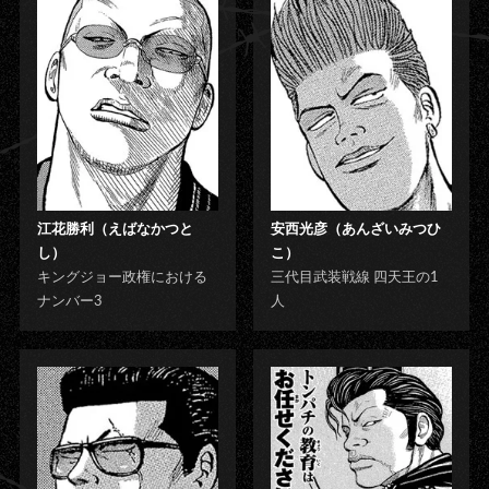
江花勝利（えばなかつと
安西光彦（あんざいみつひ
し）
こ）
キングジョー政権における
三代目武装戦線 四天王の1
ナンバー3
人