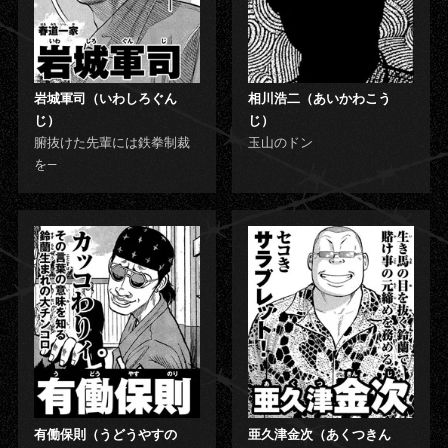
岩城軍司（いわしろぐん
相川浩二（あいかわこう
じ）
じ）
腑抜けた先輩には鉄拳制裁
玉山のドン
を—
有働保則（うどうやすの
亜久津金次（あくつきん