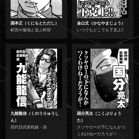
国本正（くにもとただし）
金山丈（かなやまじょう）
町田や菊地と並ぶ幹部
いつでもどこでも下克上!!
九能龍信（くのうりゅうし
国分亮太（こくぶりょう
ん）
た）
四代目武装戦線・頭
クソヤローの下になんかつ
くわけねーだろうが！