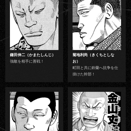
鎌田伸二（かまたしんじ）
菊地利尚（きくちとしな
強敵を相手に善戦！
お）
町田と共に鈴蘭へ抗争を仕
掛けた幹部！