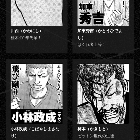
川西（かわにし）
加東秀吉（かとうひでよ
桂木の1年先輩！
し）
はぐれ者上等！
小林政成（こばやしまさな
柿本（かきもと）
り）
ゼットン世代の生徒