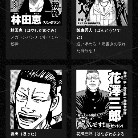
林田恵（はやしだめぐみ）
阪東秀人（ばんどうひで
メガトンパンチですべてを
と）
粉砕
追い求めろ!！肩書きの取れ
た自分を！
堀田（ほった）
花澤三郎（はなざわさぶろ