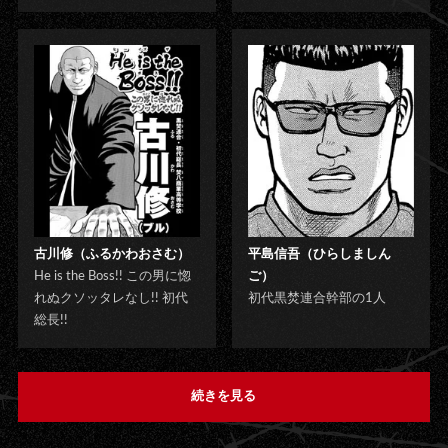
古川修（ふるかわおさむ）
平島信吾（ひらしましん
He is the Boss!! この男に惚
ご）
れぬクソッタレなし!! 初代
初代黒焚連合幹部の1人
総長!!
続きを見る