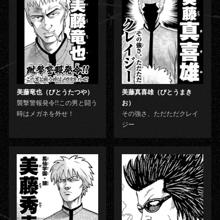
美藤竜也（びとうたつや）
美藤真喜雄（びとうまき
襲撃警報発令!!この男と闘う
お）
時はメガネを外せ！
その強さ、ただただクレイ
ジー