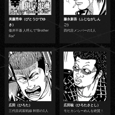
美藤秀幸（びとうひでゆ
藤永新吾（ふじながしん
き）
ご）
傲岸不遜 人呼んで"Brother
四代目メンバーの1人
Fox"
広田（ひろた）
広田聡（ひろたさとし）
三代目武装戦線 幹部の1人
モヒカンらーめんを絶賛！