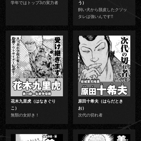
学年ではトップ3の実力者
う）
飼い犬から脱皮したクソッ
タレは強いんです!!
花木九里虎（はなきぐり
原田十希夫（はらだとき
こ）
お）
無類の女好き！
次代の切れ者