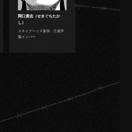
関口貴志（せきぐちたか
し）
スネイクヘッズ参加、江連学
園メンバー