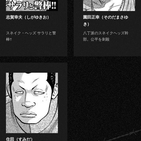
志賀幸夫（しがゆきお）
園田正幸（そのだまさゆ
き）
スネイク・ヘッズ サラリと警
八丁派のスネイクヘッズ幹
棒!!
部。公平を刺殺
住田（すみだ）