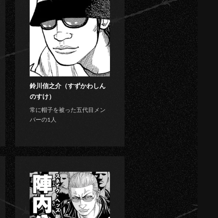
鈴川信之介（すずかわしん
のすけ）
常に帽子を被った五代目メン
バーの1人