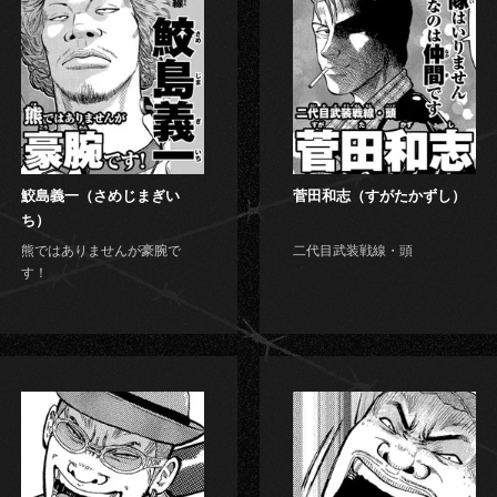
鮫島義一（さめじまぎい
菅田和志（すがたかずし）
ち）
熊ではありませんが豪腕で
二代目武装戦線・頭
す！