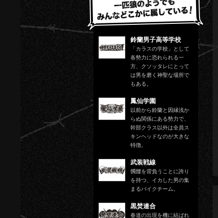
鈴蘭男子高等学校
「カラスの学校」として
各勢力に恐れられる一
方、クソッタレにとって
は男を磨く神聖な場所で
もある。
鳳仙学園
以前から鈴蘭と因縁浅か
らぬ関係にある勢力で、
幹部クラス以外は全員ス
キンヘッドなのが大きな
特徴。
武装戦線
髑髏を背負うことに誇り
を持つ、イカした男の集
まるバイクチーム。
黒焚連合
春道の出現を機に結ばれ