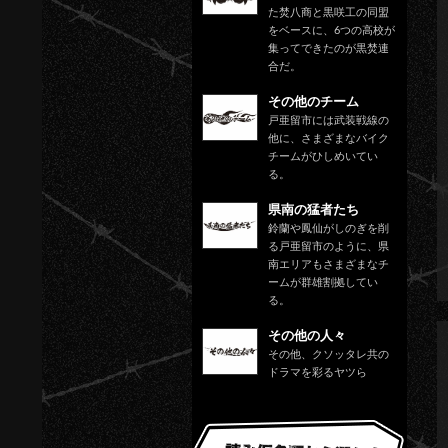
た焚八商と黒咲工の同盟
をベースに、6つの高校が
集ってできたのが黒焚連
合だ。
その他のチーム
戸亜留市には武装戦線の
他に、さまざまなバイク
チームがひしめいてい
る。
県南の猛者たち
鈴蘭や鳳仙がしのぎを削
る戸亜留市のように、県
南エリアもさまざまなチ
ームが群雄割拠してい
る。
その他の人々
その他、クソッタレ共の
ドラマを彩るヤツら