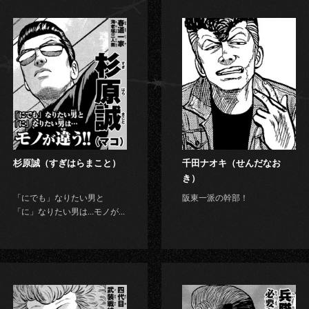
杉原誠（すぎはらまこと）
千田ナオキ（せんだなお
き）
「にでも」なりたい男と
阪東一派の幹部！
「に」なりたい男は…モノが…