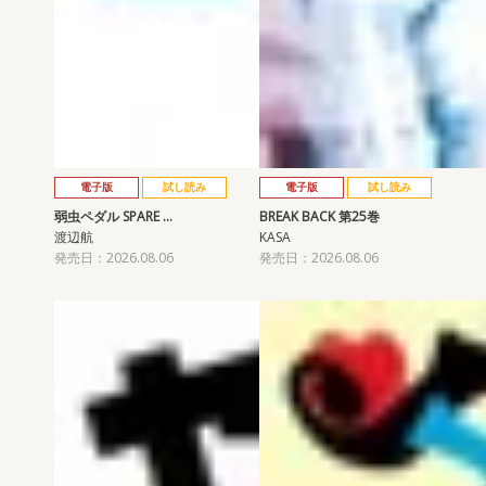
電子版
試し読み
電子版
試し読み
弱虫ペダル SPARE …
BREAK BACK 第25巻
渡辺航
KASA
発売日：2026.08.06
発売日：2026.08.06