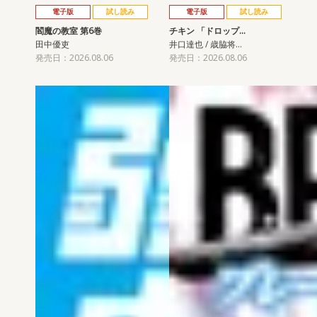
電子版
試し読み
電子版
試し読み
閻魔の教室 第6巻
チキン 「ドロップ…
田中優吏
井口達也 / 歳脇将…
発売日：2026.08.06
発売日：2026.08.06