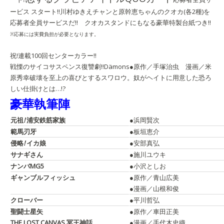
ービス スタート!!
川村ゆきえチャンと原幹恵ちゃんのクオカ(各2種)を
応募者全員サービスだ!! クオカスタンドにもなる豪華特製台紙つき!!
※応募には実費負担が必要となります。
祝!連載100回センターカラー!!
戦慄のサイコサスペンス復讐劇!!
Dämons
●原作／手塚治虫 漫画／米
原秀幸
破壊を至上の喜びとするスワロウ。奴がヘイトに用意した恐ろ
しい仕掛けとは…!?
豪華執筆陣
元祖
!
浦安鉄筋家族
●浜岡賢次
範馬刃牙
●板垣恵介
侵略
!
イカ娘
●安部真弘
サナギさん
●施川ユウキ
ナンバMG5
●小沢としお
ギャンブルフィッシュ
●原作／青山広美
●漫画／山根和俊
クローバー
●平川哲弘
聖闘士星矢
●原作／車田正美
THE LOST CANVAS 冥王神話
●漫画／手代木史織