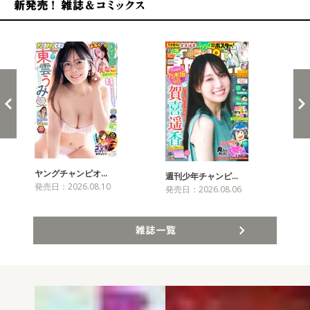
新発売！雑誌&コミックス
ヤングチャンピオ…
チャ
週刊少年チャンピ…
発売日：2026.08.10
発売
発売日：2026.08.06
雑誌一覧