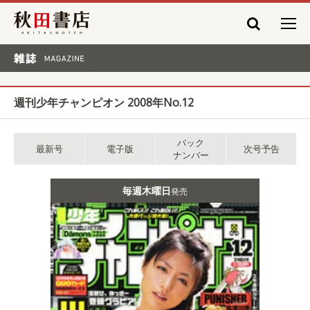
秋田書店
雑誌 MAGAZINE
週刊少年チャンピオン 2008年No.12
バック
最新号
電子版
次号予告
ナンバー
毎週木曜日
発売