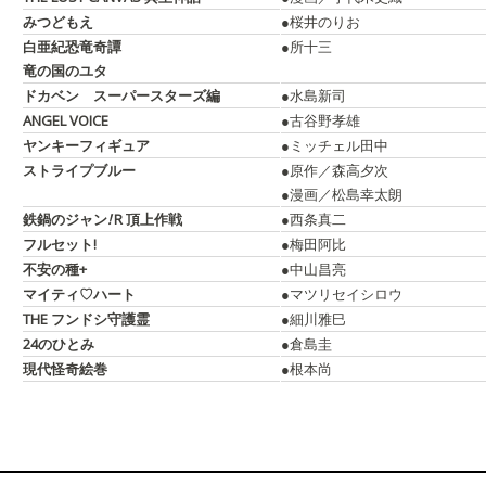
みつどもえ
●桜井のりお
白亜紀恐竜奇譚
●所十三
竜の国のユタ
ドカベン スーパースターズ編
●水島新司
ANGEL VOICE
●古谷野孝雄
ヤンキーフィギュア
●ミッチェル田中
ストライプブルー
●原作／森高夕次
●漫画／松島幸太朗
鉄鍋のジャン
!
R 頂上作戦
●西条真二
フルセット!
●梅田阿比
不安の種+
●中山昌亮
マイティ♡ハート
●マツリセイシロウ
THE フンドシ守護霊
●細川雅巳
24のひとみ
●倉島圭
現代怪奇絵巻
●根本尚