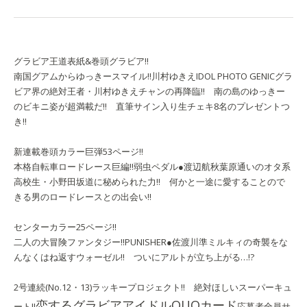
グラビア王道表紙&巻頭グラビア!!
南国グアムからゆっきースマイル!!
川村ゆきえ
IDOL PHOTO GENIC
グラ
ビア界の絶対王者・川村ゆきえチャンの再降臨!! 南の島のゆっきー
のビキニ姿が超満載だ!! 直筆サイン入り生チェキ8名のプレゼントつ
き!!
新連載巻頭カラー巨弾53ページ!!
本格自転車ロードレース巨編!!
弱虫ペダル
●渡辺航
秋葉原通いのオタ系
高校生・小野田坂道に秘められた力!! 何かと一途に愛することので
きる男のロードレースとの出会い!!
センターカラー25ページ!!
二人の大冒険ファンタジー!!
PUNISHER
●佐渡川準
ミルキィの奇襲をな
んなくはね返すウォーゼル!! ついにアルトが立ち上がる…!?
2号連続(No.12・13)ラッキープロジェクト!! 絶対ほしいスーパーキュ
恋するグラビアアイドルQUOカード
ート!!
応募者全員サ