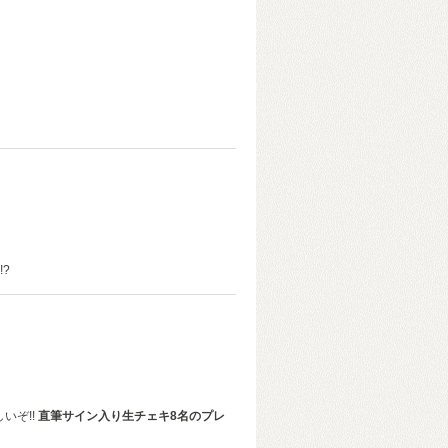
?
いぞ!!
直筆サイン入り生チェキ8名のプレ