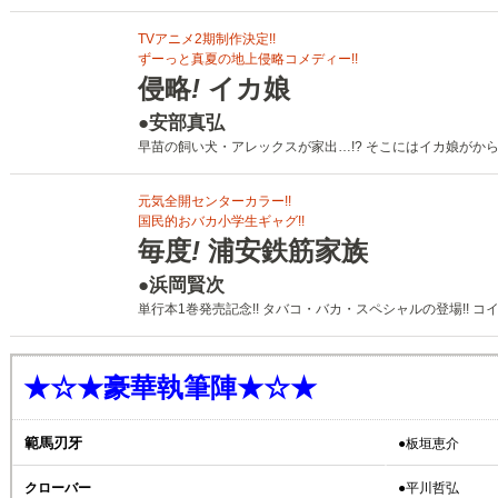
TVアニメ2期制作決定!!
ずーっと真夏の地上侵略コメディー!!
侵略
!
イカ娘
●安部真弘
早苗の飼い犬・アレックスが家出…!? そこにはイカ娘がから
元気全開センターカラー!!
国民的おバカ小学生ギャグ!!
毎度
!
浦安鉄筋家族
●浜岡賢次
単行本1巻発売記念!! タバコ・バカ・スペシャルの登場!! コ
★☆★豪華執筆陣★☆★
範馬刃牙
●板垣恵介
クローバー
●平川哲弘