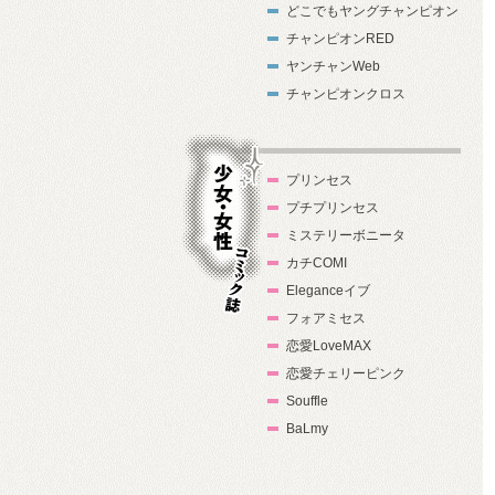
どこでもヤングチャンピオン
チャンピオンRED
ヤンチャンWeb
チャンピオンクロス
プリンセス
プチプリンセス
ミステリーボニータ
カチCOMI
Eleganceイブ
フォアミセス
少女・女性コ
恋愛LoveMAX
ミック誌
恋愛チェリーピンク
Souffle
BaLmy