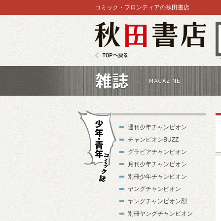
コミック・フロンティアの秋田書店
秋田書店
TOPへ戻る
雑誌
週刊少年チャンピオン
チャンピオンBUZZ
グラビアチャンピオン
月刊少年チャンピオン
別冊少年チャンピオン
少年・青年コ
ヤングチャンピオン
ミック誌
ヤングチャンピオン烈
別冊ヤングチャンピオン