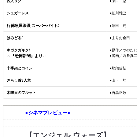
囚人リク
●瀬口 忍
シュガーレス
●細川雅巳
行徳魚屋浪漫
スーパーバイトJ
●沼田 純
はみどる
!
●まりお金田
キガタガキタ!
●原作／つのだ
～『恐怖新聞』より～
●漫画／西条真
十字架とコイン
●那須信弘
さらし首3人衆
●山下 勲
木曜日のフルット
●石黒正数
●シネマプレビュー●
【エンジェル ウォーズ】