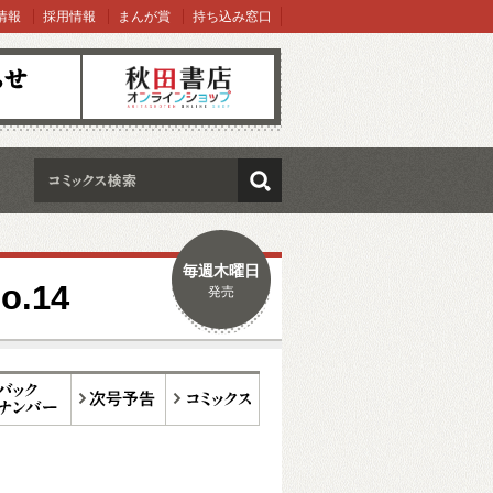
情報
採用情報
まんが賞
持ち込み窓口
オンラインショップ
検索
毎週木曜日
.14
発売
ックナンバー
次号予告
コミックス