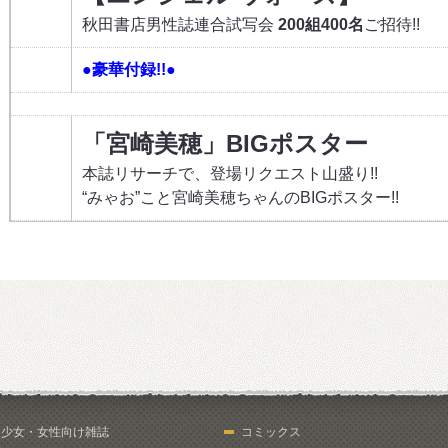
秋田書店男性誌連合試写会
200組400名
ご招待!!
●豪華付録!!●
「宮崎美穂」BIGポスター
本誌リサーチで、登場リクエスト山盛り!!
“みゃお”こと宮崎美穂ちゃんのBIGポスター!!
少女・女性向け雑誌
コミックス