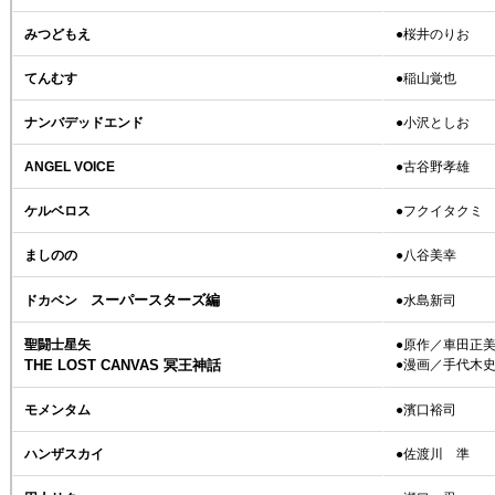
みつどもえ
●桜井のりお
てんむす
●稲山覚也
ナンバデッドエンド
●小沢としお
ANGEL VOICE
●古谷野孝雄
ケルベロス
●フクイタクミ
ましのの
●八谷美幸
スーパースターズ編
ドカベン
●水島新司
聖闘士星矢
●原作／車田正
THE LOST CANVAS 冥王神話
●漫画／手代木
モメンタム
●濱口裕司
ハンザスカイ
●佐渡川 準