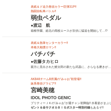
表紙＆ド迫力巻頭カラー巨弾31P!!
熱闘自転車バトル!!
弱虫ペダル
●渡辺 航
箱根学園、総北の両校エースが京伏に猛追を開始して…!?
表紙＆熱筆センターカラー!!
本格大相撲ロマン!!
バチバチ
●佐藤タカヒロ
親方に見出された鯉太郎の新たな武器に、さらなる磨きが…!
AKB48チームB所属の“みゃお”初登場!!
妹系巻頭グラビア!!
宮崎美穂
IDOL PHOTO GENIC
プリティーＪＫの“みゃお”が週チャン初降臨!! 水着姿がまぶし
ゼント＆全サクオカＢＩＧポスター特別付録
もあるぞ!!