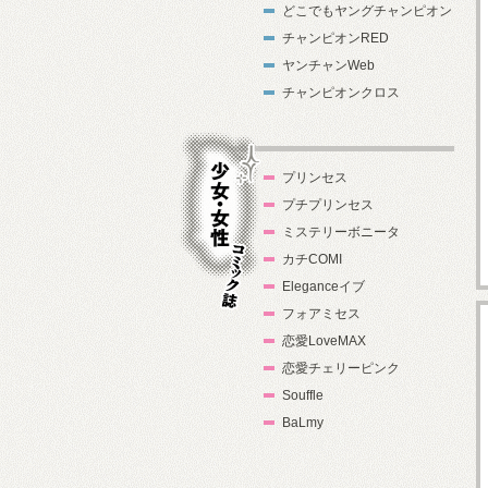
どこでもヤングチャンピオン
チャンピオンRED
ヤンチャンWeb
チャンピオンクロス
プリンセス
プチプリンセス
ミステリーボニータ
カチCOMI
Eleganceイブ
フォアミセス
少女・女性コ
恋愛LoveMAX
ミック誌
恋愛チェリーピンク
Souffle
BaLmy