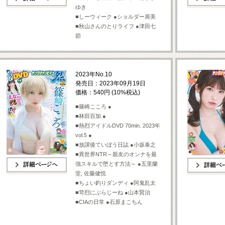
ゆき
詳細ページへ
詳細ページへ
■しーウィーク ●ショルダー肩美
■秋山さんのとりライフ ●津田七
節
2023年No.10
発売日：2023年09月19日
価格：540円 (10%税込)
■篠崎こころ ●
■林田百加 ●
■熱烈アイドルDVD 70min. 2023年
vol.5 ●
■放課後ていぼう日誌 ●小坂泰之
■異世界NTR～親友のオンナを最
強スキルで堕とす方法～ ●五里蘭
堂, 佐藤健悦
詳細ページへ
詳細ページへ
■ちょい釣りダンディ ●阿鬼乱太
■苛烈にぶらじーね ●山本賢治
■CIAの日常 ●石原まこちん