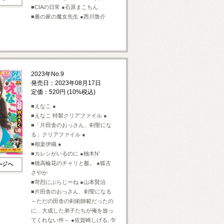
■CIAの日常 ●石原まこちん
■裏の家の魔女先生 ●西川魯介
2023年No.9
発売日：2023年08月17日
定価：520円 (10%税込)
■えなこ ●
■えなこ 特製クリアファイル ●
■「片田舎のおっさん、剣聖にな
る」クリアファイル ●
■相楽伊織 ●
■カレシがいるのに ●柚木N’
■穂高輪花のチャリと飯。 ●狐古
さやか
■苛烈にぶらじーね ●山本賢治
■片田舎のおっさん、剣聖になる
～ただの田舎の剣術師範だったの
に、大成した弟子たちが俺を放っ
てくれない件～ ●佐賀崎しげる, 乍