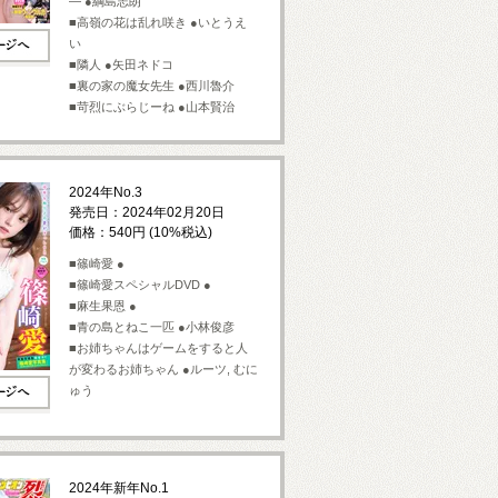
― ●綱島志朗
■高嶺の花は乱れ咲き ●いとうえ
い
■隣人 ●矢田ネドコ
■裏の家の魔女先生 ●西川魯介
■苛烈にぶらじーね ●山本賢治
2024年No.3
発売日：2024年02月20日
価格：540円 (10%税込)
■篠崎愛 ●
■篠崎愛スペシャルDVD ●
■麻生果恩 ●
■青の島とねこ一匹 ●小林俊彦
■お姉ちゃんはゲームをすると人
が変わるお姉ちゃん ●ルーツ, むに
ゅう
2024年新年No.1