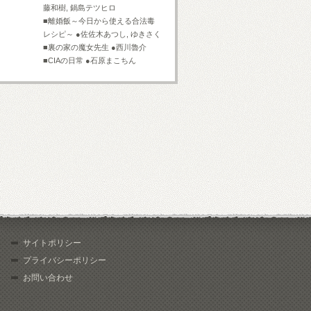
藤和樹, 鍋島テツヒロ
■離婚飯～今日から使える合法毒
レシピ～ ●佐佐木あつし, ゆきさく
■裏の家の魔女先生 ●西川魯介
■CIAの日常 ●石原まこちん
サイトポリシー
プライバシーポリシー
お問い合わせ