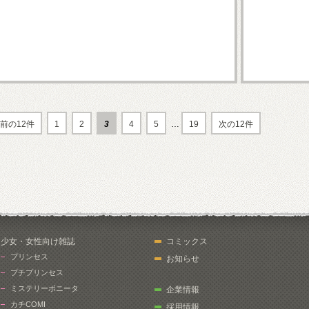
前の12件
1
2
3
4
5
…
19
次の12件
少女・女性向け雑誌
コミックス
プリンセス
お知らせ
プチプリンセス
ミステリーボニータ
企業情報
カチCOMI
採用情報