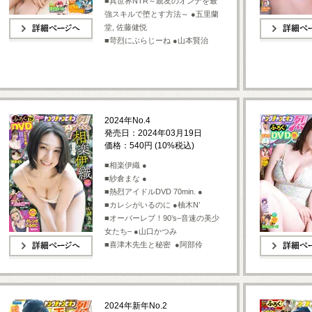
■異世界NTR～親友のオンナを最
強スキルで堕とす方法～ ●五里蘭
堂, 佐藤健悦
■苛烈にぶらじーね ●山本賢治
詳細ページへ
詳細ページへ
2024年No.4
発売日：2024年03月19日
価格：540円 (10%税込)
■相楽伊織 ●
■紗倉まな ●
■熱烈アイドルDVD 70min. ●
■カレシがいるのに ●柚木N’
■オーバーレブ！90’s–音速の美少
女たち– ●山口かつみ
■喜津木先生と秘密 ●阿部伶
詳細ページへ
詳細ページへ
2024年新年No.2