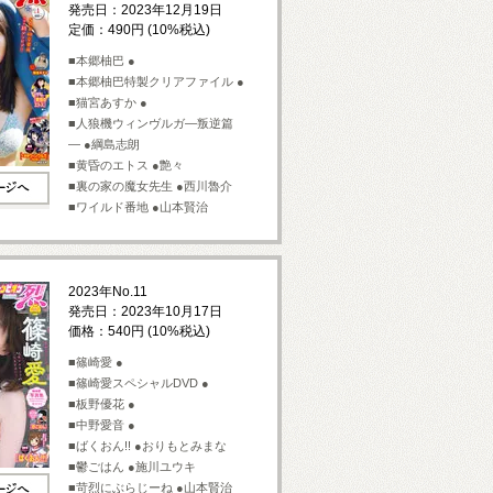
発売日：2023年12月19日
定価：490円 (10%税込)
■本郷柚巴 ●
■本郷柚巴特製クリアファイル ●
■猫宮あすか ●
■人狼機ウィンヴルガ―叛逆篇
― ●綱島志朗
■黄昏のエトス ●艶々
■裏の家の魔女先生 ●西川魯介
■ワイルド番地 ●山本賢治
2023年No.11
発売日：2023年10月17日
価格：540円 (10%税込)
■篠崎愛 ●
■篠崎愛スペシャルDVD ●
■板野優花 ●
■中野愛音 ●
■ばくおん!! ●おりもとみまな
■鬱ごはん ●施川ユウキ
■苛烈にぶらじーね ●山本賢治