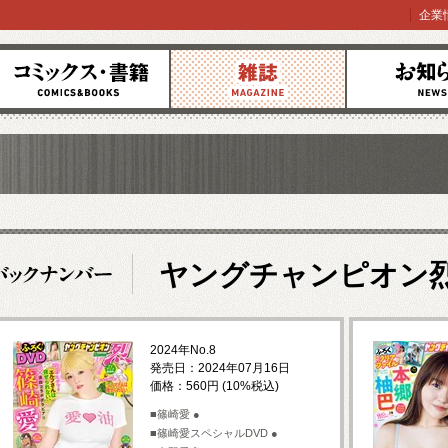
企業
コミックス
雑誌
お知らせ
ヤングチャンピオン
2024年No.8
発売日：2024年07月16日
価格：560円 (10%税込)
■篠崎愛 ●
■篠崎愛スペシャルDVD ●