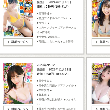
発売日：2024年01月16日
価格：540円 (10%税込)
■天羽希純 ●
■熱烈アイドルDVD 70min. ●
■つづく ●
■スカベンジャーズアナザースカ
イ ●古部亮
■性食鬼 ●稲光伸二
■苛烈にぶらじーね ●山本賢治
詳細ページへ
詳細ページへ
2023年No.12
発売日：2023年11月21日
定価：490円 (10%税込)
■田中美久 ●
■田中美久両面クリアファイル ●
■中野愛音 ●
■藤本南 ●
■高嶺の華は乱れ咲き ●いとうえ
い
■優等生と秘密のお仕事 ●あずま