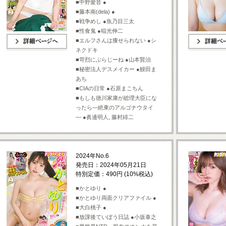
■中野愛音 ●
■藤本南(dela) ●
■戦争めし ●魚乃目三太
■性食鬼 ●稲光伸二
■エルフさんは痩せられない ●シ
ネクドキ
詳細ページへ
詳細ページへ
■苛烈にぶらじーね ●山本賢治
■秘密法人デスメイカー ●鰻田ま
あち
■CIAの日常 ●石原まこちん
■もしも徳川家康が総理大臣にな
ったら―絶東のアルゴナウタイ
― ●眞邊明人, 藤村緋二
2024年No.6
発売日：2024年05月21日
特別定価：490円 (10%税込)
■かとゆり ●
■かとゆり両面クリアファイル ●
■大白桃子 ●
■放課後ていぼう日誌 ●小坂泰之