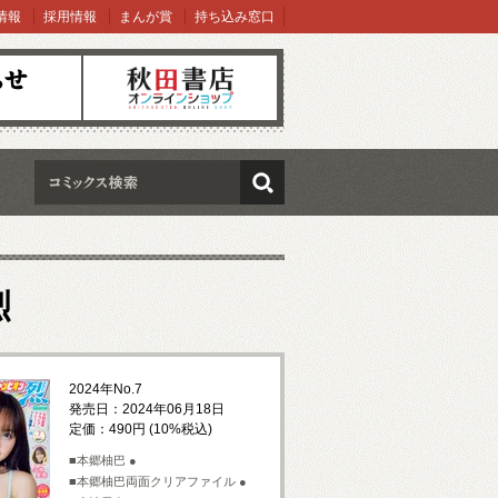
情報
採用情報
まんが賞
持ち込み窓口
オンラインショップ
検索
烈
2024年No.7
発売日：2024年06月18日
定価：490円 (10%税込)
■本郷柚巴 ●
■本郷柚巴両面クリアファイル ●