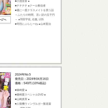
■小池里奈 ●
■チチチチ ●クール教信者
■週に一度クラスメイトを買う話
～ふたりの時間、言い訳の五千円
～ ●羽田宇佐, 右腹, U35
■苛烈にぶらじーね ●山本賢治
2024年No.5
発売日：2024年04月16日
価格：540円 (10%税込)
■篠崎愛 ●
■篠崎愛スペシャルDVD ●
■山崎真実 ●
■人狼機ウィンヴルガ―叛逆篇