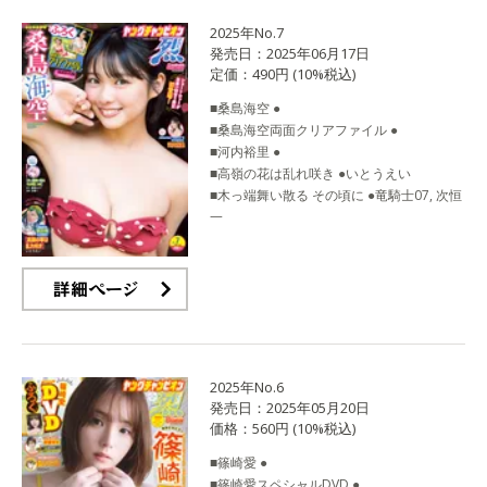
2025年No.7
発売日：2025年06月17日
定価：490円 (10%税込)
■桑島海空 ●
■桑島海空両面クリアファイル ●
■河内裕里 ●
■高嶺の花は乱れ咲き ●いとうえい
■木っ端舞い散る その頃に ●竜騎士07, 次恒
一
詳細ページ
2025年No.6
発売日：2025年05月20日
価格：560円 (10%税込)
■篠崎愛 ●
■篠崎愛スペシャルDVD ●