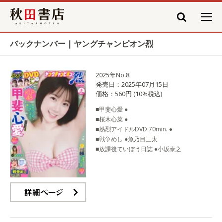
秋田書店
バックナンバー | ヤングチャンピオン烈
2025年No.8
発売日：2025年07月15日
価格：560円 (10%税込)
■甲斐心愛 ●
■桜木心菜 ●
■熱烈アイドルDVD 70min. ●
■戦争めし ●魚乃目三太
■放課後ていぼう日誌 ●小坂泰之
詳細ページ