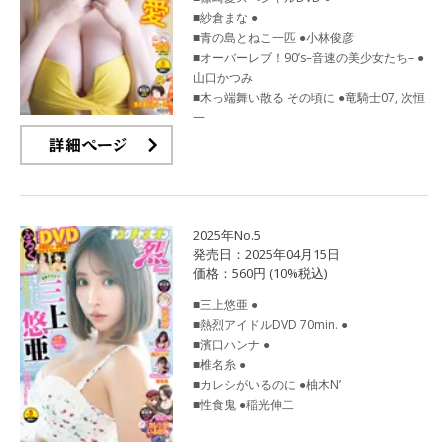
■紗倉まな ●
■青の島とねこ一匹 ●小林俊彦
■オーバーレブ！90’s–音速の美少女たち– ●
山口かつみ
■木っ端舞い散る その頃に ●竜騎士07, 次恒
一
詳細ページ
2025年No.5
発売日：2025年04月15日
価格：560円 (10%税込)
■三上悠亜 ●
■熱烈アイドルDVD 70min. ●
■濱口ハンナ ●
■椎名糸 ●
■カレシがいるのに ●柚木N’
■性食鬼 ●稲光伸二