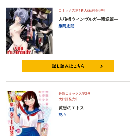
コミックス第1巻大好評発売中‼
人狼機ウィンヴルガ―叛逆篇―
綱島志朗
試し読みはこちら
最新コミックス第3巻
大好評発売中‼
黄昏のエトス
艶々