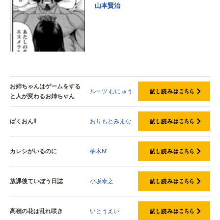
山本賢治
お姉ちゃんはゲームをする
ルーツ
むにゅう
と人が変わるお姉ちゃん
ばくおん!!
おりもとみまな
カレシがいるのに
柚木N’
放課後ていぼう日誌
小坂泰之
高嶺の花は乱れ咲き
いとうえい