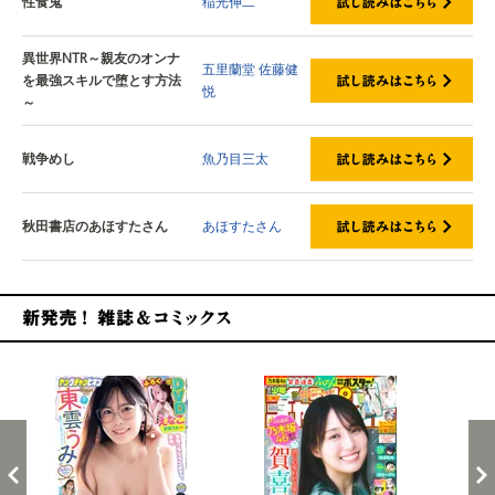
性食鬼
稲光伸二
異世界NTR～親友のオンナ
五里蘭堂
佐藤健
を最強スキルで堕とす方法
悦
～
戦争めし
魚乃目三太
秋田書店のあほすたさん
あほすたさん
新発売！雑誌&コミックス