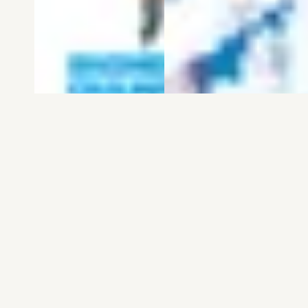
電子版
試し読み
電子版
試し読み
弱虫ペダル SPARE …
BREAK BACK 第25巻
渡辺航
KASA