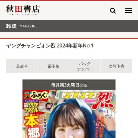
秋田書店
雑誌 MAGAZINE
ヤングチャンピオン烈 2024年新年No.1
バック
最新号
電子版
次号予告
ナンバー
毎月第3火曜日
発売