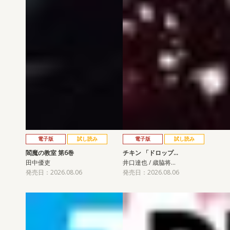
電子版
試し読み
電子版
試し読み
閻魔の教室 第6巻
チキン 「ドロップ…
田中優吏
井口達也 / 歳脇将…
発売日：2026.08.06
発売日：2026.08.06