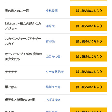
青の島とねこ一匹
小林俊彦
LaLaLa…～彼女の好きなカ
洋介犬
ノジョ～
スカベンジャーズアナザー
古部亮
スカイ
オーバーレブ！90’s–音速の
山口かつみ
美少女たち–
チチチチ
クール教信者
鬱ごはん
施川ユウキ
優等生と秘密のお仕事
あずまゆき