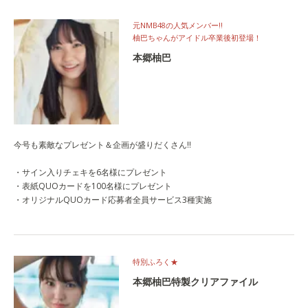
元NMB48の人気メンバー‼
柚巴ちゃんがアイドル卒業後初登場！
本郷柚巴
今号も素敵なプレゼント＆企画が盛りだくさん!!
・サイン入りチェキを6名様にプレゼント
・表紙QUOカードを100名様にプレゼント
・オリジナルQUOカード応募者全員サービス3種実施
特別ふろく★
本郷柚巴特製クリアファイル