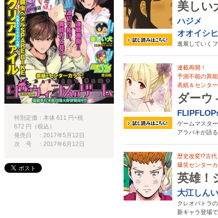
美しい
ハジメ
オオイシ
進展していくフ
連載再開！
予測不能の異能
表紙＆センターカ
ダーウ
FLIPFLOP
特別定価：本体 611 円+税
ゲームマスター
672 円（税込）
アラバキが語る
発売日 ：2017年5月12日
次 号 ：2017年6月12日
歴史改変!?古
爆笑センターカ
英雄！
大江しん
クレオパトラの
新キャラ登場で