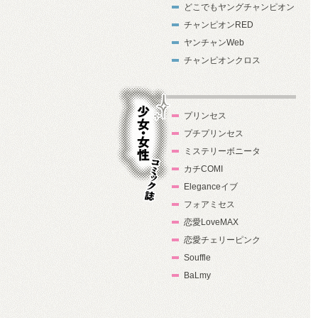
どこでもヤングチャンピオン
チャンピオンRED
ヤンチャンWeb
チャンピオンクロス
プリンセス
プチプリンセス
ミステリーボニータ
カチCOMI
Eleganceイブ
フォアミセス
少女・女性コ
恋愛LoveMAX
ミック誌
恋愛チェリーピンク
Souffle
BaLmy