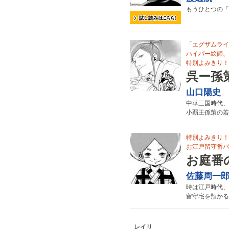
もうひとつの「
「エグザムライ
ハイパー絵師、
特別よみきり！
呉ー孫
山口陽史
中華三国時代、
小覇王孫策の若
特別よみきり！
お江戸留守番バ
お庭番
佐藤周一
時は江戸時代、
留守宅を預かる
レイリ