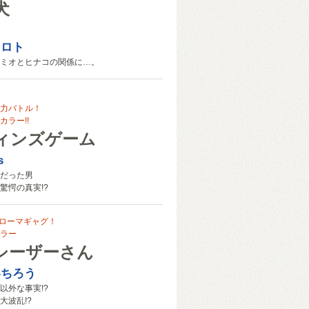
犬
ヒロト
ミオとヒナコの関係に…。
力バトル！
ラー!!
ィンズゲーム
s
だった男
驚愕の真実!?
代ローマギャグ！
ラー
シーザーさん
いちろう
以外な事実!?
大波乱!?