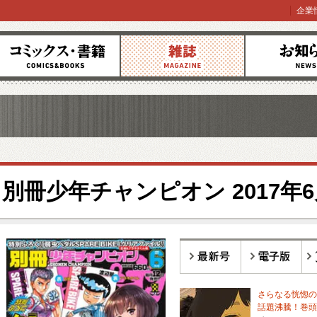
企業
コミックス
雑誌
お知らせ
別冊少年チャンピオン 2017年
最新号
電子版
バ
さらなる恍惚の
話題沸騰！巻頭カ