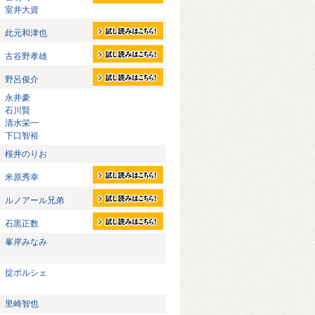
室井大資
此元和津也
古谷野孝雄
野呂俊介
永井豪
石川賢
清水栄一
下口智裕
桜井のりお
米原秀幸
ルノアール兄弟
石黒正数
峯岸みなみ
掟ポルシェ
里崎智也