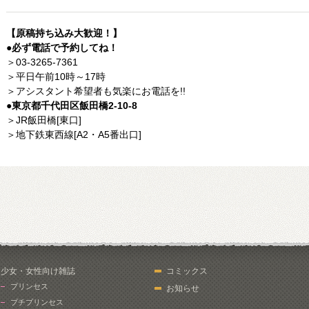
【原稿持ち込み大歓迎！】
●必ず電話で予約してね！
＞03-3265-7361
＞平日午前10時～17時
＞アシスタント希望者も気楽にお電話を!!
●東京都千代田区飯田橋2-10-8
＞JR飯田橋[東口]
＞地下鉄東西線[A2・A5番出口]
少女・女性向け雑誌
コミックス
プリンセス
お知らせ
プチプリンセス