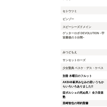
セトウツミ
ビンゾー
スピーシーズドメイン
ゲッターロボ DEVOLUTION ~宇
宙最後の３分間~
みつどもえ
サンセットローズ
少女聖典 ベスケ・デス・ケベス
別冊 木曜日のフルット
AKB48峯岸みなみの若いうちか
らいろいろありました!!
掟ポルシェの死ぬ気！ 全力音楽
塾
里崎智也の球約聖書