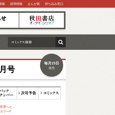
情報
採用情報
まんが賞
持ち込み窓口
オンラインショップ
検索
毎月15日
6月号
発売
ックナンバー
次号予告
コミックス
世界へと…
ラー!!