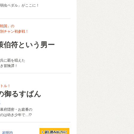
弱虫ペダル」がここに！
戦国」の
別チャン初参戦！
策伯符という男ー
呉に覇を唱えた
き冒険譚！
トル！
の御るすばん
郎
幕府隠密・お庭番の
のは幼き少年で…!?
岩明均