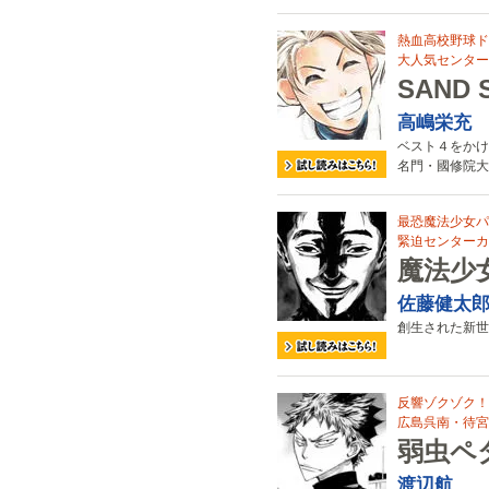
熱血高校野球ド
大人気センターカ
SAND 
高嶋栄充
ベスト４をかけ
名門・國修院大
最恐魔法少女パ
緊迫センターカ
魔法少
佐藤健太
創生された新世
反響ゾクゾク！
広島呉南・待宮
弱虫ペダ
渡辺航