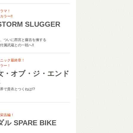
ラマ！
ラー!!
STORM SLUGGER
、ついに西宮と藤吉を擁する
付属武蔵との一戦へ!!
ニック最終章！
ラー！
女・オブ・ジ・エンド
郎
界で貴衣とつくねは!?
栄吉編！
ル SPARE BIKE