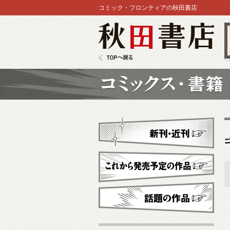
コミック・フロンティアの秋田書店
秋田書店
TOPへ戻る
コミックス
新刊・近刊
これから発売予定
話題の作品