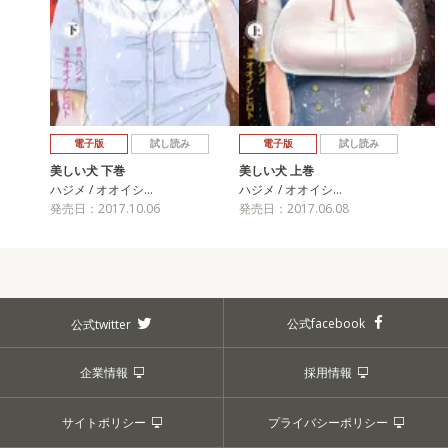
電子版
試し読み
電子版
試し読み
美しい犬 下巻
美しい犬 上巻
ハジメ / オオイシ…
ハジメ / オオイシ…
発売日：2017.10.06
発売日：2017.06.08
公式facebook
公式twitter
企業情報
採用情報
サイトポリシー
プライバシーポリシー