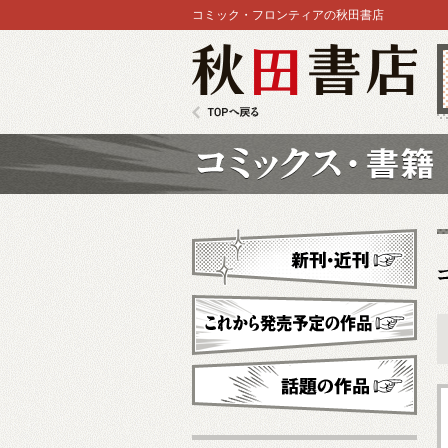
コミック・フロンティアの秋田書店
秋田書店
TOPへ戻る
コミックス
新刊・近刊
これから発売予定
話題の作品