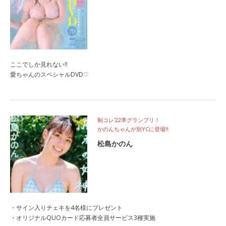
ここでしか見れない‼
愛ちゃんのスペシャルDVD♡
制コレ'22準グランプリ！
かのんちゃんが別YCに登場‼
松島かのん
・サイン入りチェキを4名様にプレゼント
・オリジナルQUOカード応募者全員サービス3種実施