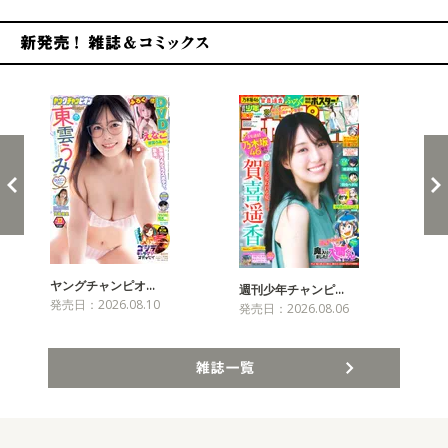
新発売！雑誌&コミックス
ヤングチャンピオ…
チャ
週刊少年チャンピ…
発売日：2026.08.10
発売
発売日：2026.08.06
雑誌一覧