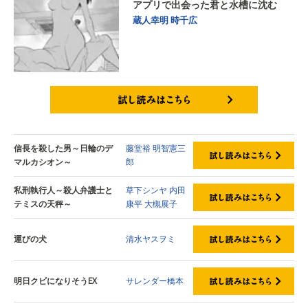
アプリで出会った君と水槽に沈む
蔵人幸明
時千広
試し読みはこちら
信長を殺した男～日輪のデ
藤堂裕
明智憲三
マルカシオン～
郎
私刑執行人～殺人弁護士と
草下シンヤ
内田
テミスの天秤～
康平
大槻展子
運びの犬
清水ヤスヲミ
明日クビになりそうEX
サレンダー橋本