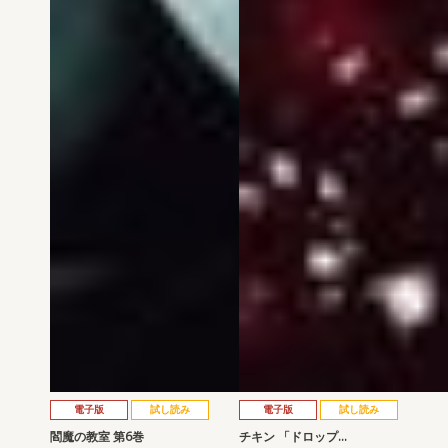
電子版
試し読み
電子版
試し読み
閻魔の教室 第6巻
チキン 「ドロップ…