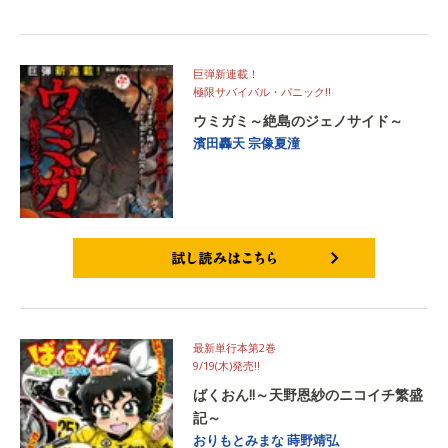
巨弾新連載！
極限サバイバル・パニック‼
ウミガミ～絶島のジェノサイド～
濱田轟天
宗像夏潼
試し読みはこちら
最新単行本第2巻
9/19(木)発売‼
ばくおん‼～天野恩紗のニコイチ繁盛
記～
おりもとみまな
蒔野靖弘