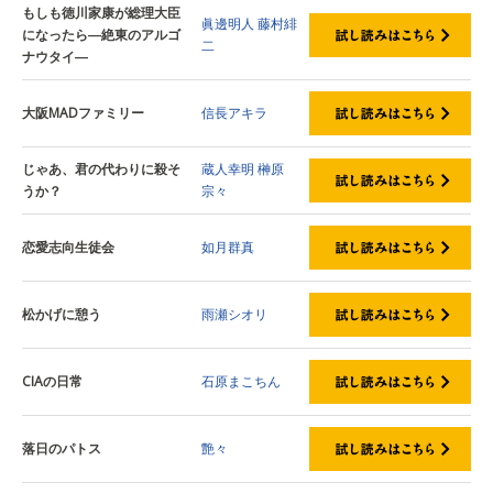
もしも徳川家康が総理大臣
眞邊明人
藤村緋
になったら―絶東のアルゴ
二
ナウタイ―
大阪MADファミリー
信長アキラ
じゃあ、君の代わりに殺そ
蔵人幸明
榊原
うか？
宗々
恋愛志向生徒会
如月群真
松かげに憩う
雨瀬シオリ
CIAの日常
石原まこちん
落日のパトス
艶々