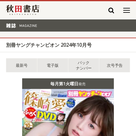
秋田書店
雑誌 MAGAZINE
別冊ヤングチャンピオン 2024年10月号
バック
最新号
電子版
次号予告
ナンバー
毎月第1火曜日
発売