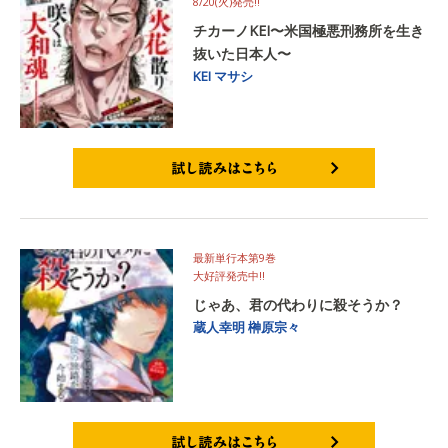
8/20(火)発売‼
チカーノKEI〜米国極悪刑務所を生き
抜いた日本人〜
KEI
マサシ
試し読みはこちら
最新単行本第9巻
大好評発売中‼
じゃあ、君の代わりに殺そうか？
蔵人幸明
榊原宗々