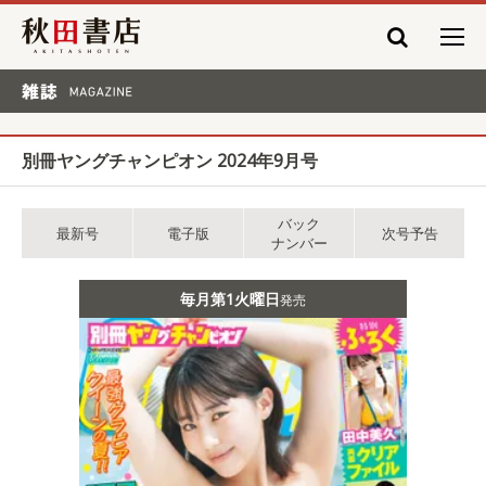
秋田書店
雑誌 MAGAZINE
別冊ヤングチャンピオン 2024年9月号
バック
最新号
電子版
次号予告
ナンバー
毎月第1火曜日
発売