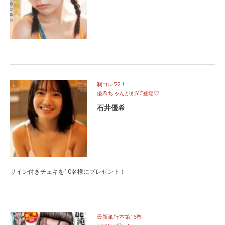
制コレ'22！
優希ちゃんが別YC登場♡
石井優希
サイン付きチェキを10名様にプレゼント！
最新単行本第16巻