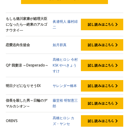
試し読みはこちら
もしも徳川家康が総理大臣
眞邊明人
藤村緋
になったら―絶東のアルゴ
二
ナウタイ―
恋愛志向生徒会
如月群真
髙橋ヒロシ
今村
QP 我妻涼 ～Desperado～
KSK
やべきょう
すけ
明日クビになりそうEX
サレンダー橋本
信長を殺した男～日輪のデ
藤堂裕
明智憲三
マルカシオン～
郎
髙橋ヒロシ
カ
OREN’S
ズ・ヤンセ