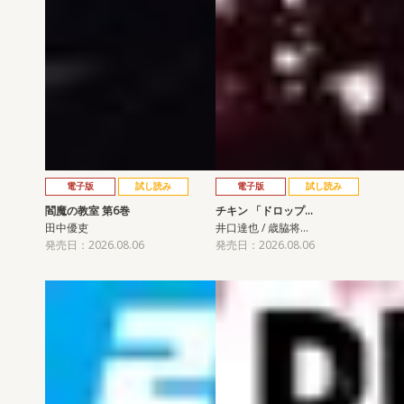
電子版
試し読み
電子版
試し読み
閻魔の教室 第6巻
チキン 「ドロップ…
田中優吏
井口達也 / 歳脇将…
発売日：2026.08.06
発売日：2026.08.06