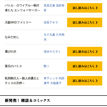
バトル・ロワイアル―執行
高見広春
浅田有
者たち エンフォーサーズ―
皆
大阪MADファミリー
信長アキラ
九十九森
六月柿
なみだめし
光
運びの犬
清水ヤスヲミ
落日のパトス
艶々
私刑執行人～殺人弁護士と
草下シンヤ
内田
テミスの天秤～
康平
大槻展子