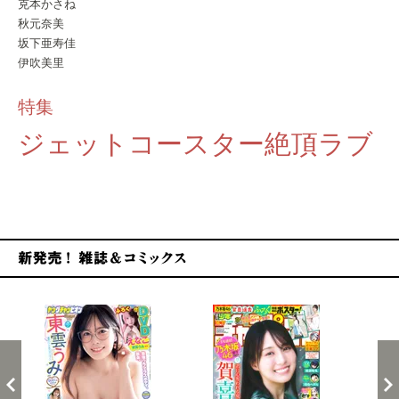
克本かさね
秋元奈美
坂下亜寿佳
伊吹美里
特集
ジェットコースター絶頂ラブ
新発売！雑誌&コミックス