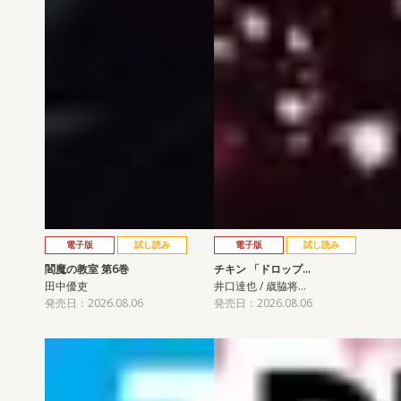
電子版
試し読み
電子版
試し読み
閻魔の教室 第6巻
チキン 「ドロップ…
田中優吏
井口達也 / 歳脇将…
発売日：2026.08.06
発売日：2026.08.06