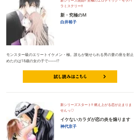
新シリーズ開始!! 至極のエロティック・モラハ
ラミステリー!!
新・究極のM
白井裕子
モンスター級のエリートイケメン・極。誰もが魅せられる男の妻の座を射止
めたのは18歳の女の子で───!?
試し読みはこちら
新シリーズスタート!! 燃え上がる恋が止まりま
せんっ♡
イケないカラダが恋の炎を煽ります
神代京子