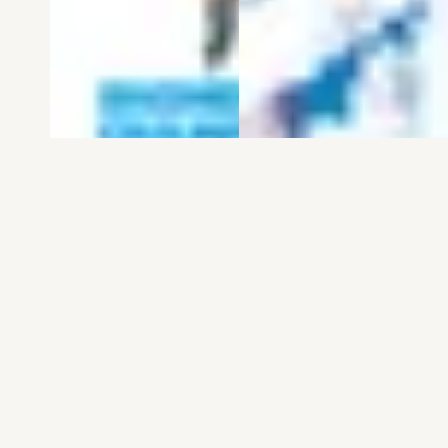
電子版
試し読み
電子版
試し読み
弱虫ペダル SPARE …
BREAK BACK 第25巻