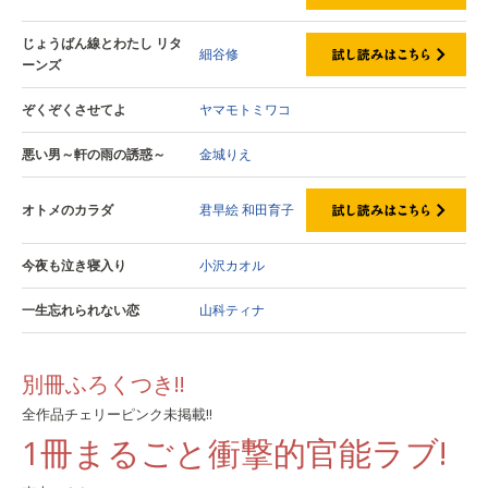
じょうばん線とわたし リタ
細谷修
ーンズ
ぞくぞくさせてよ
ヤマモトミワコ
悪い男～軒の雨の誘惑～
金城りえ
オトメのカラダ
君早絵
和田育子
今夜も泣き寝入り
小沢カオル
一生忘れられない恋
山科ティナ
別冊ふろくつき!!
全作品チェリーピンク未掲載!!
1冊まるごと衝撃的官能ラブ!