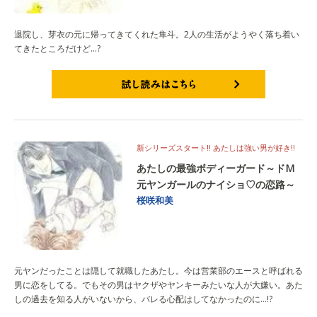
退院し、芽衣の元に帰ってきてくれた隼斗。2人の生活がようやく落ち着い
てきたところだけど…?
試し読みはこちら
新シリーズスタート!! あたしは強い男が好き!!
あたしの最強ボディーガード～ドM
元ヤンガールのナイショ♡の恋路～
桜咲和美
元ヤンだったことは隠して就職したあたし。今は営業部のエースと呼ばれる
男に恋をしてる。でもその男はヤクザやヤンキーみたいな人が大嫌い。あた
しの過去を知る人がいないから、バレる心配はしてなかったのに…!?