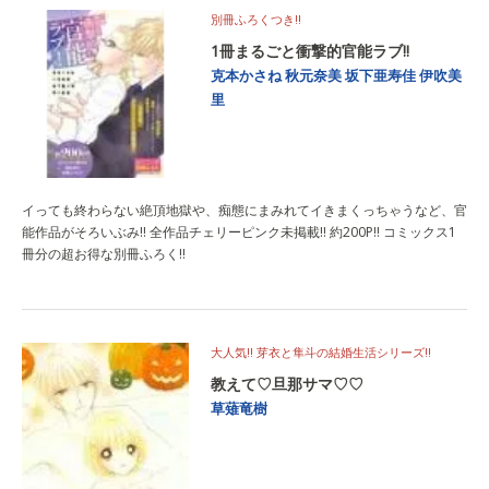
別冊ふろくつき!!
1冊まるごと衝撃的官能ラブ!!
克本かさね
秋元奈美
坂下亜寿佳
伊吹美
里
イっても終わらない絶頂地獄や、痴態にまみれてイきまくっちゃうなど、官
能作品がそろいぶみ!! 全作品チェリーピンク未掲載!! 約200P!! コミックス1
冊分の超お得な別冊ふろく!!
大人気!! 芽衣と隼斗の結婚生活シリーズ!!
教えて♡旦那サマ♡♡
草薙竜樹