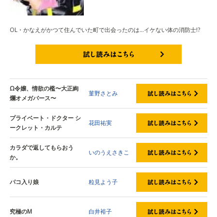
OL・かなえがかつて住んでいた町で出会ったのは…イケない体の消防士!?
試し読みはこちら
Ω令嬢、情欲の檻〜大正絢
菫野さとみ
爛オメガバース〜
プライベート・ドクター シ
花田祐実
ークレット・カルテ
カラダで返してもらおう
いのうえさきこ
か。
パコ入り娘
粒見よう子
究極のM
白井裕子