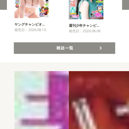
ヤングチャンピオ…
チャ
週刊少年チャンピ…
発売日：2026.08.10
発売
発売日：2026.08.06
雑誌一覧