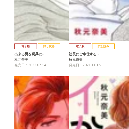
電子版
試し読み
電子版
試し読み
出来る男を玩具に…
社長にご奉仕する…
秋元奈美
秋元奈美
発売日：2022.07.14
発売日：2021.11.16