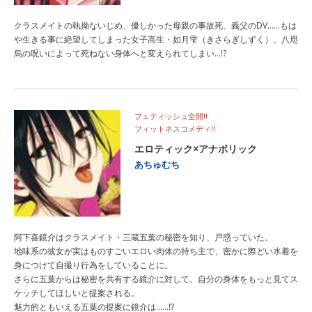
クラスメイトの執拗ないじめ、優しかった母親の事故死、義父のDV……もは
や生きる事に絶望してしまった女子高生・如月雫（きさらぎしずく）。八咫
烏の呪いによって死ねない身体へと変えられてしまい…!?
フェティッシュ全開!!
フィットネスコメディ!!
エロティック×アナボリック
あちゅむち
阿下喜鏡介はクラスメイト・三蔵五葉の秘密を知り、戸惑っていた。
地味系の彼女が実はものすごいエロい肉体の持ち主で、密かに際どい水着を
身につけて自撮り行為をしていることに。
さらに五葉からは秘密を共有する鏡介に対して、自分の身体をもっと見てス
ケッチしてほしいと提案される。
魅力的ともいえる五葉の提案に鏡介は……⁉