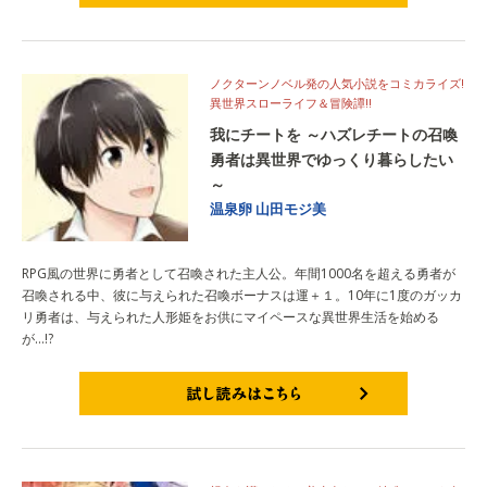
試し読みはこちら
ノクターンノベル発の人気小説をコミカライズ!
異世界スローライフ＆冒険譚!!
我にチートを ～ハズレチートの召喚
勇者は異世界でゆっくり暮らしたい
～
温泉卵
山田モジ美
RPG風の世界に勇者として召喚された主人公。年間1000名を超える勇者が
召喚される中、彼に与えられた召喚ボーナスは運＋１。10年に1度のガッカ
リ勇者は、与えられた人形姫をお供にマイペースな異世界生活を始める
が…!?
試し読みはこちら