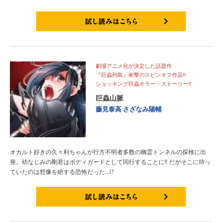
試し読みはこちら
劇場アニメ化が決定した話題作
『巨蟲列島』衝撃のスピンオフ作品!!
ショッキング巨蟲ホラー・ストーリー!!
巨蟲山脈
藤見泰高
さざなみ陽輔
オカルト好きの久々利ちゃんが行方不明者多数の幽霊トンネルの探検に出
発。幼なじみの剛君はボディガードとして同行することに!! だがそこに待っ
ていたのは想像を絶する恐怖だった…!?
試し読みはこちら