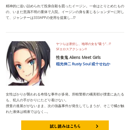
精神的に追い詰められて投身自殺を図ったイージン。一命はとりとめたもの
の、いまだ意識不明の重体で入院。イージンの身を案じるションダーに対し
て、ジャンチーは333APPの使用を提案し…⁉
ヤツらは潜伏し、地球の女を“吸う”…!?
SFエロスアクション!!
性食鬼 Aliens Meet Girls
稲光伸二
Rusty Soul
或十せねか
女性ばかりが襲われる奇怪な事件が多発。所轄警察の橘美耶が捜査にあたる
も、犯人の手がかりにたどり着けない。
捜査の進展ががないまま、次の強姦事件が発生してしまうが、そこで橘が触
れた液体は精液ではなく…。