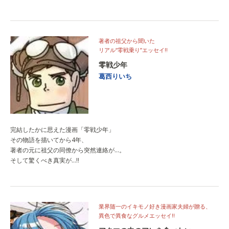
著者の祖父から聞いた
リアル“零戦乗り”エッセイ‼
零戦少年
葛西りいち
完結したかに思えた漫画「零戦少年」
その物語を描いてから4年、
著者の元に祖父の同僚から突然連絡が…。
そして驚くべき真実が…‼
業界随一のイキモノ好き漫画家夫婦が贈る、
異色で異食なグルメエッセイ!!