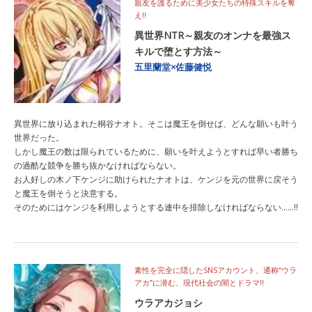
親友を護るために美少女たちの特殊スキルを奪
え‼
異世界NTR～親友のオンナを最強ス
キルで堕とす方法～
五里蘭堂×佐藤健悦
異世界に放り込まれた桐谷ナオト。そこは魔王を倒せば、どんな願いも叶う
世界だった。
しかし魔王の数は限られているために、願いを叶えようとすれば早い者勝ち
の過酷な競争を勝ち抜かなければならない。
お人好しの木ノ下ケンジに助けられたナオトは、ケンジを元の世界に戻そう
と魔王を倒そうと決意する。
そのためにはケンジを利用しようとする連中を排除しなければならない……‼
素性を完全に隠したSNSアカウント、通称“ウラ
アカ”に潜む、現代社会の闇とドラマ!!
ウラアカジョシ