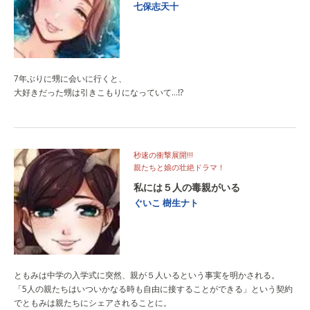
七保志天十
7年ぶりに甥に会いに行くと、
大好きだった甥は引きこもりになっていて…⁉
秒速の衝撃展開!!!
親たちと娘の壮絶ドラマ！
私には５人の毒親がいる
ぐいこ
樹生ナト
ともみは中学の入学式に突然、親が５人いるという事実を明かされる。
「5人の親たちはいついかなる時も自由に接することができる」という契約
でともみは親たちにシェアされることに。