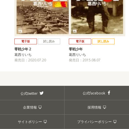
電子版
試し読み
電子版
試し読み
零戦少年 2
零戦少年
葛西りいち
葛西りいち
発売日：2020.07.20
発売日：2015.08.07
公式facebook
公式twitter
企業情報
採用情報
サイトポリシー
プライバシーポリシー