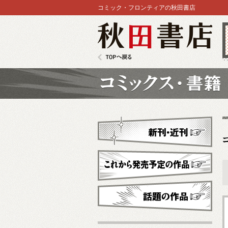
コミック・フロンティアの秋田書店
秋田書店
TOPへ戻る
コミックス
新刊・近刊
これから発売予定
話題の作品