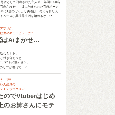
に勇者として召喚された主人公。年間1000名
召喚される中、彼に与えられた召喚ボーナ
0年に1度のガッカリ勇者は、与えられた人
イペースな異世界生活を始めるが…!?
アプリが、
校生のキューピッドに⁉
恋はAiまかせ…
劫なミナト。
と付き合おうと
メリア”を起動すると、
ーのリプが現れて…⁉
う」発‼
りたい人必見の
テモテラブコメ♡
のでVtuberはじめ
上のお姉さんにモテ