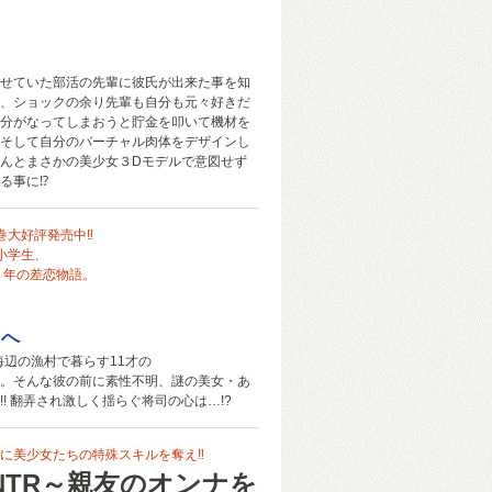
せていた部活の先輩に彼氏が出来た事を知
、ショックの余り先輩も自分も元々好きだ
rに自分がなってしまおうと貯金を叩いて機材を
そして自分のバーチャル肉体をデザインし
んとまさかの美少女３Dモデルで意図せず
る事に⁉
巻大好評発売中‼
小学生、
 年の差恋物語。
ろへ
、海辺の漁村で暮らす11才の
。そんな彼の前に素性不明、謎の美女・あ
!! 翻弄され激しく揺らぐ将司の心は…!?
に美少女たちの特殊スキルを奪え‼
NTR～親友のオンナを