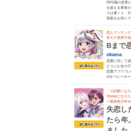
RPG風の世界
を超える勇者が
スは運＋１。1
形姫をお供にマ
恋人マッチング
非モテ系男子高
Bまで
okama
恋愛に対して億
どうにか女の子
恋愛アプリ“カ
AIオペレータ
「小説家になろ
Vtuberにな
バ美肉美少年モ
失恋した
たら年
ました