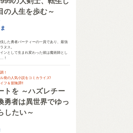
9999の大剣士、転生し
目の人生を歩む～
つ
ーま
伐した勇者パーティーの一員であり、最強
ラヌス。
インとして生まれ変わった彼は魔術師とし
…！
調！
ル発の人気小説をコミカライズ!
イフ＆冒険譚!!
ートを ～ハズレチー
喚勇者は異世界でゆっ
らしたい～
美