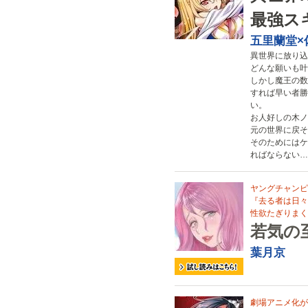
最強ス
五里蘭堂×
異世界に放り込
どんな願いも叶
しかし魔王の数
すれば早い者勝
い。
お人好しの木ノ
元の世界に戻そ
そのためにはケ
ればならない…
ヤングチャンピ
『去る者は日々
性欲たぎりまく
若気の
葉月京
劇場アニメ化が