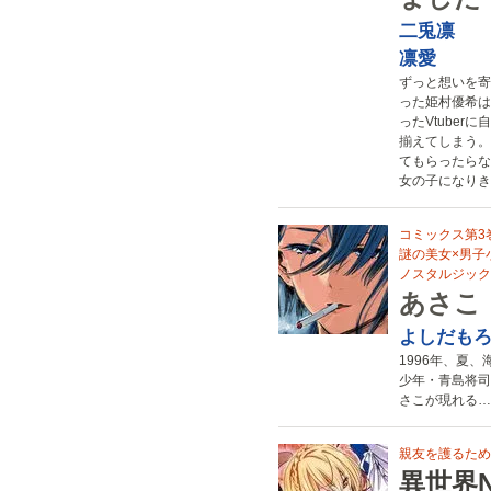
二兎凛
凛愛
ずっと想いを寄
った姫村優希は
ったVtube
揃えてしまう。
てもらったらな
女の子になりき
コミックス第3
謎の美女×男子
ノスタルジック
あさこ
よしだも
1996年、夏
少年・青島将司
さこが現れる…
親友を護るため
異世界