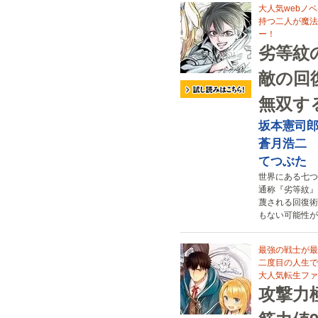
大人気webノ
持つ二人が魔法
ー！
劣等紋
敵の回
無双す
坂本憲司
蒼月浩二
てつぶた
世界にある七つ
通称『劣等紋』
蔑される回復術
もない可能性が
最強の戦士が最
二度目の人生で
大人気転生ファ
攻撃力