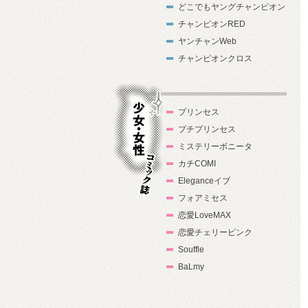
どこでもヤングチャンピオン
チャンピオンRED
ヤンチャンWeb
チャンピオンクロス
プリンセス
プチプリンセス
ミステリーボニータ
カチCOMI
Eleganceイブ
フォアミセス
少女・女性コ
恋愛LoveMAX
ミック誌
恋愛チェリーピンク
Souffle
BaLmy