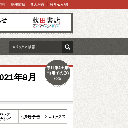
情報
採用情報
まんが賞
持ち込み窓口
オンラインショップ
検索
毎月第4火曜
日(電子のみ)
21年8月
発売
ックナンバー
次号予告
コミックス