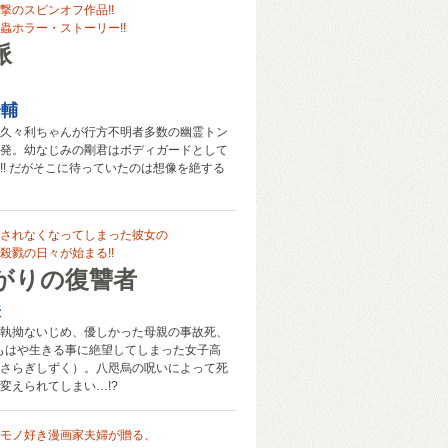
撃のスピンオフ作品!!
蟲ホラー・ストーリー!!
脈
陽輔
久々利ちゃんが行方不明者多数の幽霊トン
発。幼なじみの剛君はボディガードとして
!! だがそこに待っていたのは想像を絶する
されなくなってしまった彼女の
殺戮の日々が始まる!!
がりの復讐者
咲
執拗ないじめ、優しかった母親の事故死、
もはや生きる事に絶望してしまった女子高
さらぎしずく）。八咫烏の呪いによって死
変えられてしまい…!?
モノ好き漫画家夫婦が贈る、