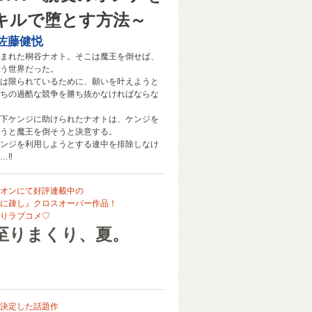
キルで堕とす方法～
佐藤健悦
まれた桐谷ナオト。そこは魔王を倒せば、
う世界だった。
は限られているために、願いを叶えようと
ちの過酷な競争を勝ち抜かなければならな
下ケンジに助けられたナオトは、ケンジを
うと魔王を倒そうと決意する。
ンジを利用しようとする連中を排除しなけ
…‼
オンにて好評連載中の
に疎し』クロスオーバー作品！
りラブコメ♡
至りまくり、夏。
決定した話題作