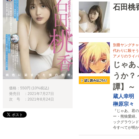
石田桃
別冊ヤングチャ
代わりに殺そう
アメリのライバ
じゃあ
うか？
譚】～
価格：550円 (10%税込)
発売日 ：2021年7月27日
蔵人幸明
次 号 ：2021年8月24日
榊原宗々
『じゃあ、君の
ー・熊狼愛繕。
ックグラウンド
今すべてが明か