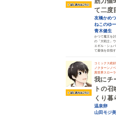
筋力値
て二度
友橋かめ
ねこのゆ
青木健生
かつて魔王を討
の「大戦士」ウ
エギル・シュバ
て最強を目指す
コミックス絶好
ノクターンノベ
異世界スローラ
我にチ
トの召
くり暮
温泉卵
山田モジ