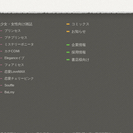
少女・女性向け雑誌
コミックス
プリンセス
お知らせ
プチプリンセス
ミステリーボニータ
企業情報
カチCOMI
採用情報
Eleganceイブ
書店様向け
フォアミセス
恋愛LoveMAX
恋愛チェリーピンク
Souffle
BaLmy