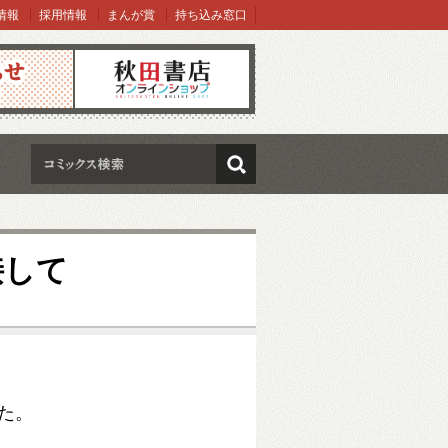
情報
採用情報
まんが賞
持ち込み窓口
オンラインショップ
検索
接して
た
。