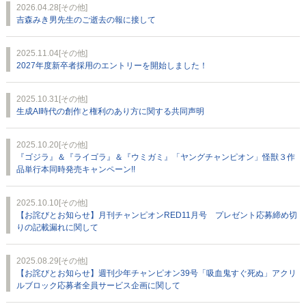
2026.04.28
[その他]
吉森みき男先生のご逝去の報に接して
2025.11.04
[その他]
2027年度新卒者採用のエントリーを開始しました！
2025.10.31
[その他]
生成AI時代の創作と権利のあり方に関する共同声明
2025.10.20
[その他]
『ゴジラ』＆『ライゴラ』＆『ウミガミ』「ヤングチャンピオン」怪獣３作
品単行本同時発売キャンペーン!!
2025.10.10
[その他]
【お詫びとお知らせ】月刊チャンピオンRED11月号 プレゼント応募締め切
りの記載漏れに関して
2025.08.29
[その他]
【お詫びとお知らせ】週刊少年チャンピオン39号「吸血鬼すぐ死ぬ」アクリ
ルブロック応募者全員サービス企画に関して