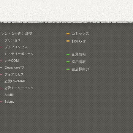
少女・女性向け雑誌
コミックス
プリンセス
お知らせ
プチプリンセス
ミステリーボニータ
企業情報
カチCOMI
採用情報
Eleganceイブ
書店様向け
フォアミセス
恋愛LoveMAX
恋愛チェリーピンク
Souffle
BaLmy