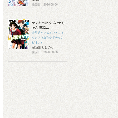
発売日：2026.08.06
ヤンキーJKクズハナち
ゃん 第32…
少年チャンピオン・コミ
ックス（週刊少年チャン
ピオン）
宗我部としのり
発売日：2026.08.06