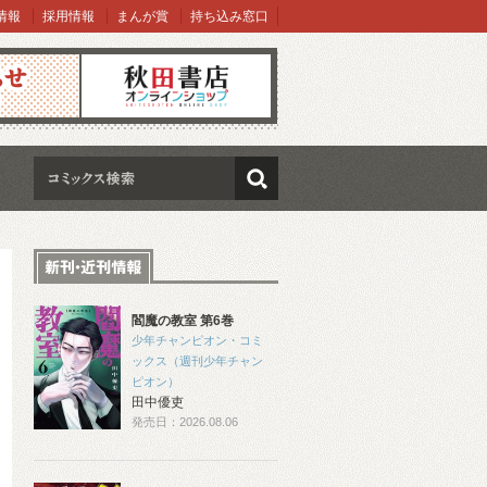
情報
採用情報
まんが賞
持ち込み窓口
オンラインショップ
検索
閻魔の教室 第6巻
少年チャンピオン・コミ
ックス（週刊少年チャン
ピオン）
田中優吏
発売日：2026.08.06