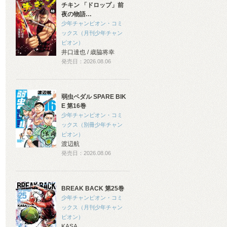
チキン 「ドロップ」前
夜の物語…
少年チャンピオン・コミ
ックス（月刊少年チャン
ピオン）
井口達也 / 歳脇将幸
発売日：2026.08.06
弱虫ペダル SPARE BIK
E 第16巻
少年チャンピオン・コミ
ックス（別冊少年チャン
ピオン）
渡辺航
発売日：2026.08.06
BREAK BACK 第25巻
少年チャンピオン・コミ
ックス（月刊少年チャン
ピオン）
KASA