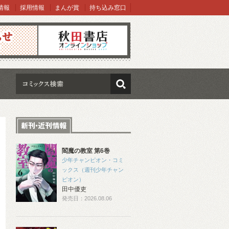
情報
採用情報
まんが賞
持ち込み窓口
オンラインショップ
検索
閻魔の教室 第6巻
少年チャンピオン・コミ
ックス（週刊少年チャン
ピオン）
田中優吏
発売日：2026.08.06