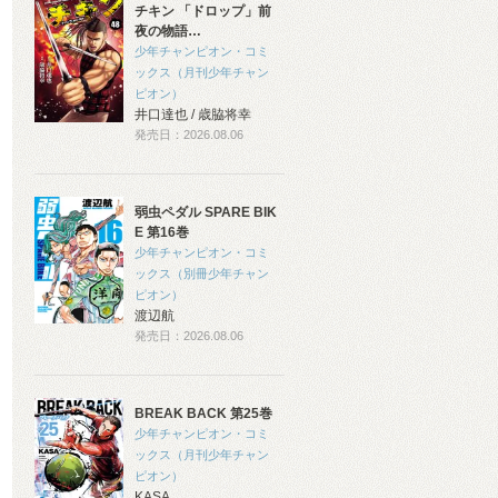
チキン 「ドロップ」前
夜の物語…
少年チャンピオン・コミ
ックス（月刊少年チャン
ピオン）
井口達也 / 歳脇将幸
発売日：2026.08.06
弱虫ペダル SPARE BIK
E 第16巻
少年チャンピオン・コミ
ックス（別冊少年チャン
ピオン）
渡辺航
発売日：2026.08.06
BREAK BACK 第25巻
少年チャンピオン・コミ
ックス（月刊少年チャン
ピオン）
KASA