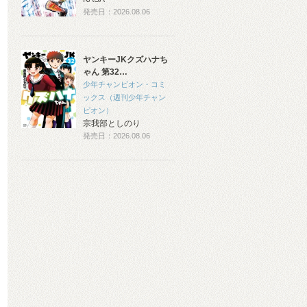
発売日：2026.08.06
ヤンキーJKクズハナち
ゃん 第32…
少年チャンピオン・コミ
ックス（週刊少年チャン
ピオン）
宗我部としのり
発売日：2026.08.06