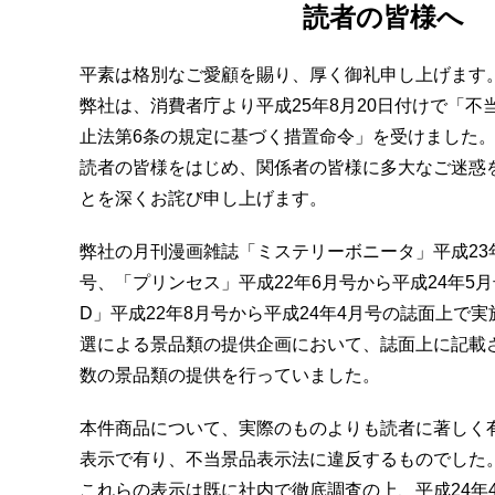
読者の皆様へ
平素は格別なご愛顧を賜り、厚く御礼申し上げます
弊社は、消費者庁より平成25年8月20日付けで「不
止法第6条の規定に基づく措置命令」を受けました
読者の皆様をはじめ、関係者の皆様に多大なご迷惑
とを深くお詫び申し上げます。
弊社の月刊漫画雑誌「ミステリーボニータ」平成23年
号、「プリンセス」平成22年6月号から平成24年5月
D」平成22年8月号から平成24年4月号の誌面上で
選による景品類の提供企画において、誌面上に記載
数の景品類の提供を行っていました。
本件商品について、実際のものよりも読者に著しく
表示で有り、不当景品表示法に違反するものでした
これらの表示は既に社内で徹底調査の上、平成24年