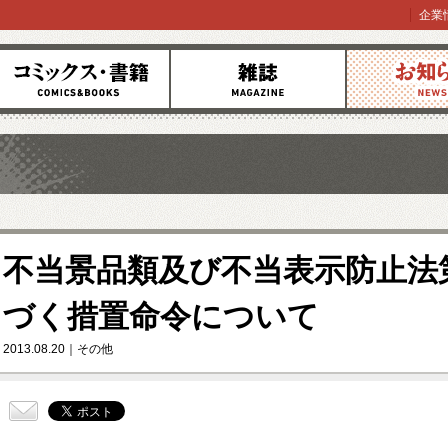
企業
コミックス
雑誌
お知らせ
不当景品類及び不当表示防止法
づく措置命令について
2013.08.20
その他