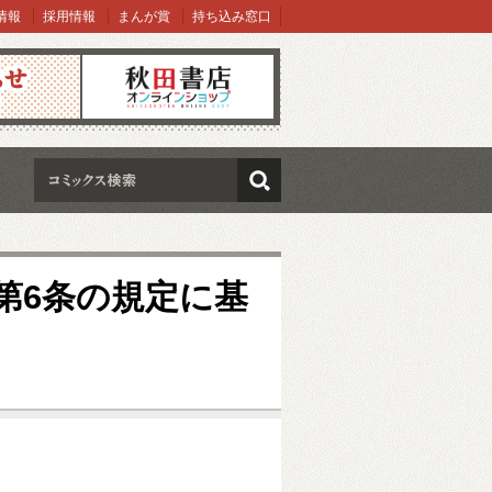
情報
採用情報
まんが賞
持ち込み窓口
オンラインショップ
検索
第6条の規定に基