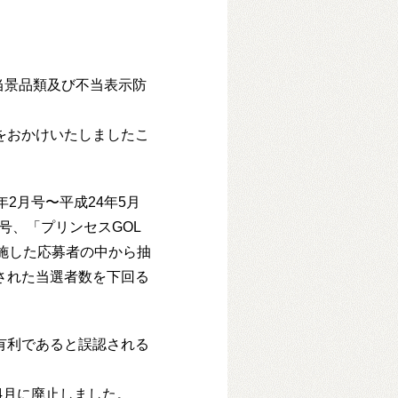
。
当景品類及び不当表示防
。
をおかけいたしましたこ
2月号〜平成24年5月
号、「プリンセスGOL
実施した応募者の中から抽
された当選者数を下回る
有利であると誤認される
。
4月に廃止しました。