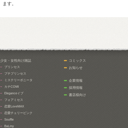
ます。
少女・女性向け雑誌
コミックス
プリンセス
お知らせ
プチプリンセス
ミステリーボニータ
企業情報
カチCOMI
採用情報
Eleganceイブ
書店様向け
フォアミセス
恋愛LoveMAX
恋愛チェリーピンク
Souffle
BaLmy