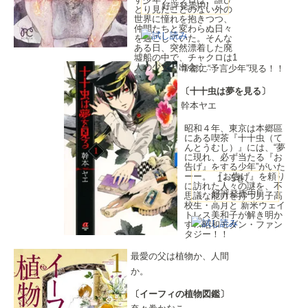
好評発売中!
とり見たことのない外の
世界に憧れを抱きつつ、
仲間たちと変わらぬ日々
を過ごしていた。そんな
ある日、突然漂着した廃
墟船の中で、チャクロは1
人の少女と出会う…。
帝都に“予言少年”現る！！
〔十十虫は夢を見る〕
幹本ヤエ
昭和４年、東京は本郷區
にある喫茶『十十虫（て
んとうむし）』には、“夢
に現れ、必ず当たる『お
告げ』をする少年”がいた
ーー。 『お告げ』を頼り
1～5巻、
に訪れた人々の謎を、不
好評発売中!
思議な能力を持つ男子高
校生・高月と 新米ウェイ
トレス美和子が解き明か
す…昭和モダン・ファン
タジー！！
最愛の父は植物か、人間
か。
〔イーフィの植物図鑑〕