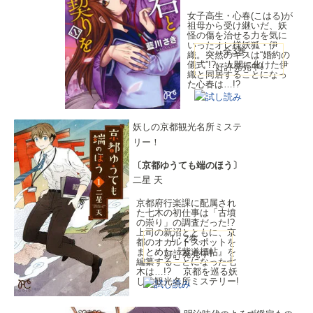
女子高生・心春(こはる)が
祖母から受け継いだ、妖
怪の傷を治せる力を気に
いったオレ様妖狐・伊
全3巻、
織。突然のキスは“婚約の
儀式”!? 人間に化けた伊
好評発売中!
織と同居することになっ
た心春は…!?
妖しの京都観光名所ミステ
リー！
〔京都ゆうても端のほう〕
二星 天
京都府行楽課に配属され
た七木の初仕事は「古墳
の崇り」の調査だった!?
上司の新沼とともに、京
1・2巻、
都のオカルトスポットを
まとめた『紫道標帖』を
好評発売中!
編纂することになった七
木は…!? 京都を巡る妖
しの観光名所ミステリー!