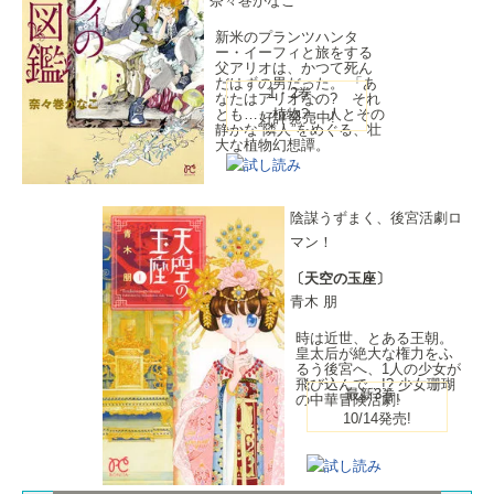
奈々巻かなこ
新米のプランツハンタ
ー・イーフィと旅をする
父アリオは、かつて死ん
だはずの男だった。 「あ
1・2巻、
なたはアリオなの? それ
とも……植物?」 人とその
好評発売中!
静かな“隣人”をめぐる、壮
大な植物幻想譚。
陰謀うずまく、後宮活劇ロ
マン！
〔天空の玉座〕
青木 朋
時は近世、とある王朝。
皇太后が絶大な権力をふ
るう後宮へ、1人の少女が
飛び込んで…!? 少女珊瑚
最新3巻、
の中華冒険活劇!
10/14発売!