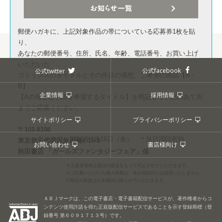
お知らせ一覧
郵便ハガキに、上記対象作品の帯についている応募券1枚を貼
り、
あなたの郵便番号、住所、氏名、年齢、電話番号、お買い上げ
いただいた
公式facebook
公式twitter
コミックスのタイトルとその作品の感想、ご希望の商品【A・
B】
企業情報
採用情報
【Aの場合は色紙を希望するタイトル】を明記して下記のあて先
までご応募ください。
サイトポリシー
プライバシーポリシー
〒102-8108
しめきり：2015年1月16日（金） ＊当日消印有効
東京都千代田区飯田橋2-10-8
お問い合わせ
書店様向け
秋田書店 「ガールズファンタジーフェア」係
※当選者発表は賞品の発送をもって代えさせていただきます。
※ご応募いただいた個人情報は、本企画以外には使用いたしません。
※賞品の発送は日本国内に限らせていただきます。
ＡＢＪマークは、この電子書店・電子書籍配信サービスが、著作権者からコ
ンテンツ使用許諾を得た正規版配信サービスであることを示す登録商標（登
録番号 第６０９１７１３号）です。