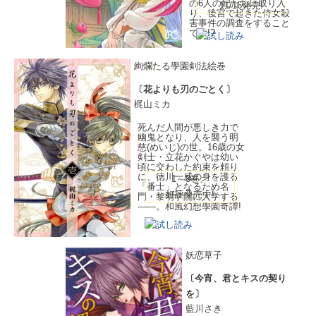
の6人の妃たちに取り入
11/16発売!
り、後宮で起きた侍女殺
害事件の調査をすること
で…!?
絢爛たる學園剣法絵巻
〔花よりも刃のごとく〕
梶山ミカ
死んだ人間が悪しき力で
幽鬼となり、人を襲う明
慈(めいじ)の世。16歳の女
剣士・立花かぐやは幼い
頃に交わした約束を頼り
に、徳川一威の身を護る
1～3巻、
「番士」となるため名
好評発売中!
門・黎明学院に入学する
――。和風幻想學園奇譚!
妖恋草子
〔今宵、君とキスの契り
を〕
藍川さき