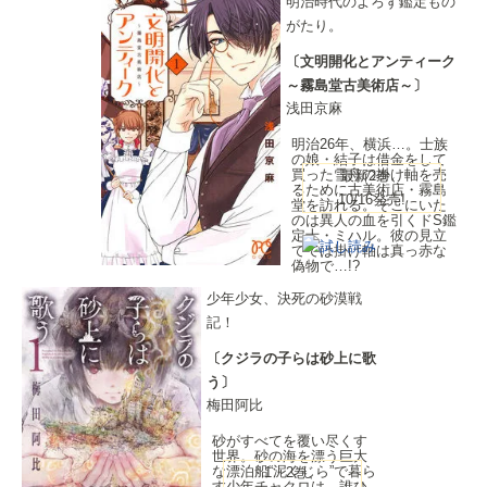
明治時代のよろず鑑定もの
がたり。
〔文明開化とアンティーク
～霧島堂古美術店～〕
浅田京麻
明治26年、横浜…。士族
の娘・結子は借金をして
買った雪舟の掛け軸を売
最新2巻、
るために古美術店・霧島
10/16発売!
堂を訪れる。そこにいた
のは異人の血を引くドS鑑
定士・ミハル。彼の見立
てでは掛け軸は真っ赤な
偽物で…!?
少年少女、決死の砂漠戦
記！
〔クジラの子らは砂上に歌
う〕
梅田阿比
砂がすべてを覆い尽くす
世界。砂の海を漂う巨大
な漂泊船“泥くじら”で暮ら
1・2巻、
す少年チャクロは、誰ひ