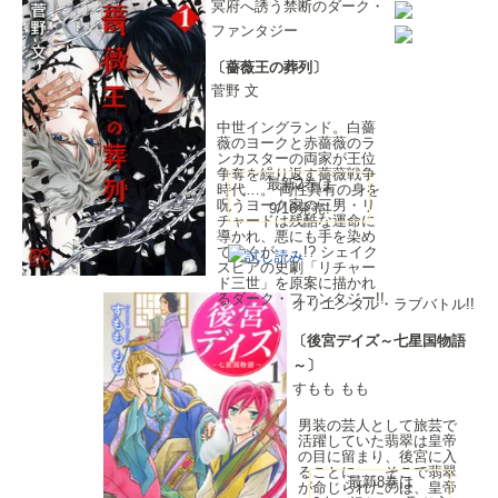
冥府へ誘う禁断のダーク・
ファンタジー
〔薔薇王の葬列〕
菅野 文
中世イングランド。白薔
薇のヨークと赤薔薇のラ
ンカスターの両家が王位
争奪を繰り返す薔薇戦争
最新2巻は
時代…。 両性具有の身を
呪うヨーク家の三男・リ
9/16発売!
チャードは残酷な運命に
導かれ、悪にも手を染め
ていくが……!? シェイク
スピアの史劇「リチャー
ド三世」を原案に描かれ
るダーク・ファンタジー!!
オリエンタル・ラブバトル!!
〔後宮デイズ～七星国物語
～〕
すもも もも
男装の芸人として旅芸で
活躍していた翡翠は皇帝
の目に留まり、後宮に入
ることに…。そこで翡翠
最新8巻は
が命じられたのは、皇帝