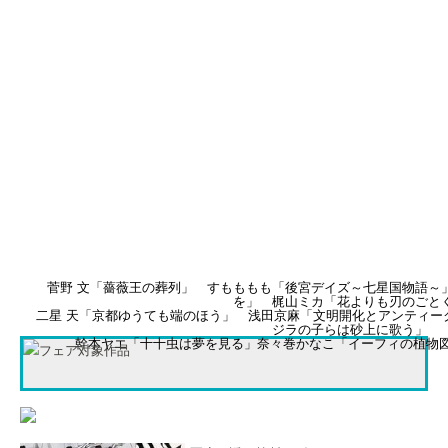
菅野 文「薔薇王の葬列」 すもももも「後宮デイズ～七星国物語～
を」 梶山ミカ「花よりも刃のごと
二星 天「京都ゆうても端のほう」 浅田京麻「文明開化とアンティー
ジラの子らは砂上に歌う」
幹本ヤエ「十十虫は夢を見る」奈々巻かなこ「イーフィの植物図